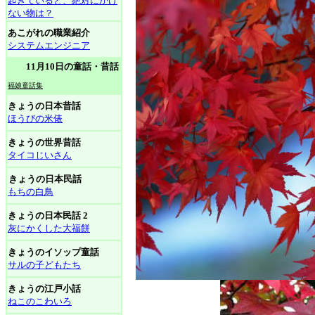
起きていると、絶対にかけ
ない物は？
あこがれの職業紹介
システムエンジニア
11月10日の童話・昔話
福娘童話集
きょうの日本昔話
ほうびの米俵
きょうの世界昔話
タイコじいさん
きょうの日本民話
もちの白鳥
きょうの日本民話 2
灰にかくした大福餅
きょうのイソップ童話
サルの子どもたち
きょうの江戸小話
ねこのこわいろ