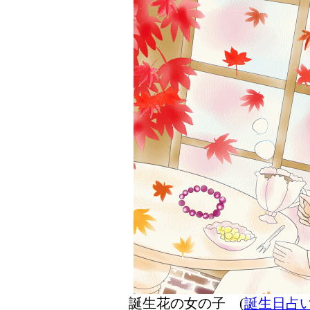
誕生花の女の子 (
誕生日占