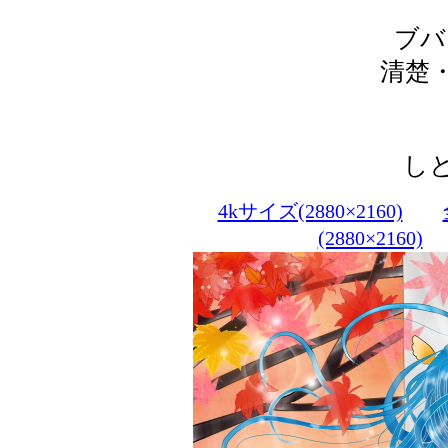
ブバ
清楚
し
4kサイズ(2880×2160)
(2880×2160)