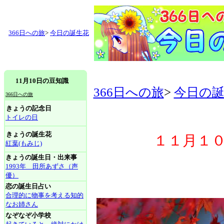
366日への旅
>
今日の誕生花
11月10日の豆知識
366日への旅
>
今日の
366日への旅
きょうの記念日
トイレの日
きょうの誕生花
１１月１０
紅葉(もみじ)
きょうの誕生日・出来事
1993年 田所あずさ（声
優）
恋の誕生日占い
合理的に物事を考える知的
なお姉さん
なぞなぞ小学校