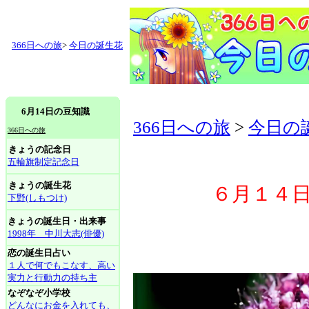
366日への旅
>
今日の誕生花
6月14日の豆知識
366日への旅
>
今日の
366日への旅
きょうの記念日
五輪旗制定記念日
きょうの誕生花
６月１４日
下野(しもつけ)
きょうの誕生日・出来事
1998年 中川大志(俳優)
恋の誕生日占い
１人で何でもこなす、高い
実力と行動力の持ち主
なぞなぞ小学校
どんなにお金を入れても、