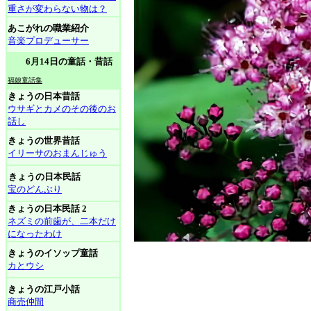
重さが変わらない物は？
あこがれの職業紹介
音楽プロデューサー
6月14日の童話・昔話
福娘童話集
きょうの日本昔話
ウサギとカメのその後のお
話し
きょうの世界昔話
イリーサのおまんじゅう
きょうの日本民話
宝のどんぶり
きょうの日本民話 2
ネズミの前歯が、二本だけ
になったわけ
きょうのイソップ童話
カとウシ
きょうの江戸小話
商売仲間