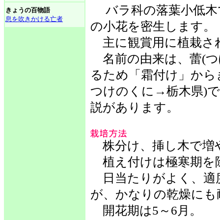
バラ科の落葉小低木
きょうの百物語
息を吹きかける亡者
の小花を密生します。
主に観賞用に植栽さ
名前の由来は、蕾(つ
るため「霜付け」から
つけのくに→栃木県)
説があります。
株分け、挿し木で増
植え付けは極寒期を除
日当たりがよく、適
が、かなりの乾燥にも
開花期は5～6月。