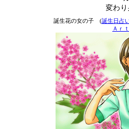
変わり
誕生花の女の子 (
誕生日占
Ａｒ