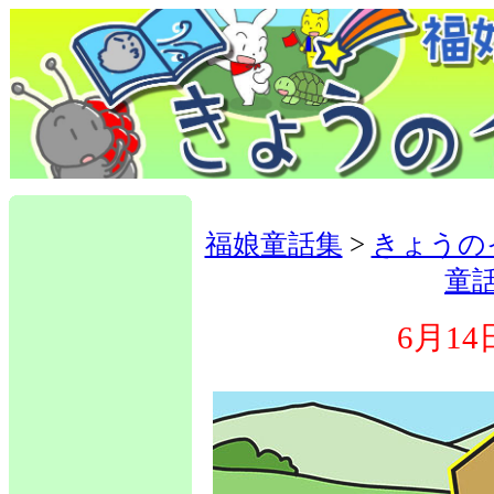
福娘童話集
>
きょうの
童
6月14