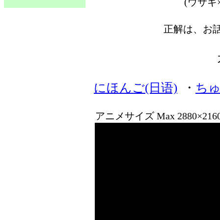
(ウサギ
正解は、お
にほんご(日语)
・
ちゅ
アニメサイズ Max 2880×21