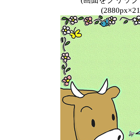
(2880px