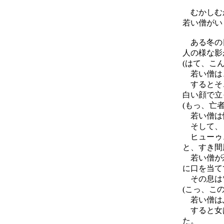
むかしむか
若い僧がい
ある冬の日
人の様な影
(はて、こ
若い僧は
するとそこ
白い顔で立
(もっ、亡者
若い僧は怖
そして、
ヒューゥ
と、すき間
若い僧が恐
に口を当て
その息は雪
(こっ、こ
若い僧はふ
すると女は
た。