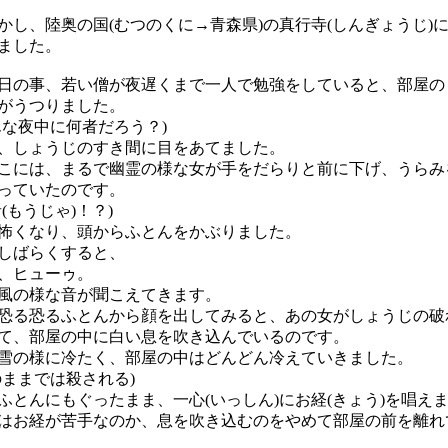
し、陸奥の国(むつのくに→青森県)の真行寺(しんぎょうじ)
ました。
の事、若い僧が夜遅くまで一人で勉強をしていると、部屋の
がうつりました。
んな夜中に何者だろう？)
、しょうじのすき間に目をあてました。
には、まるで幽霊の様な女が手をだらりと前に下げ、うらみ
っていたのです。
(もうじゃ)！？)
くなり、頭からふとんをかぶりました。
しばらくすると、
、ヒューゥ。
風の様な音が聞こえてきます。
る恐るふとんから顔を出してみると、あの女がしょうじの破
て、部屋の中に白い息を吹き込んでいるのです。
の様に冷たく、部屋の中はどんどん冷えていきました。
のままでは殺される)
とんにもぐったまま、一心(いっしん)にお経(きょう)を唱え
お経が苦手なのか、息を吹き込むのをやめて部屋の前を離れ