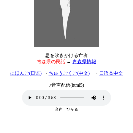
息を吹きかける亡者
青森県の民話
→
青森県情報
にほんご(日语)
・
ちゅうごくご(中文)
・
日语＆中文
♪音声配信(html5)
音声 ひかる