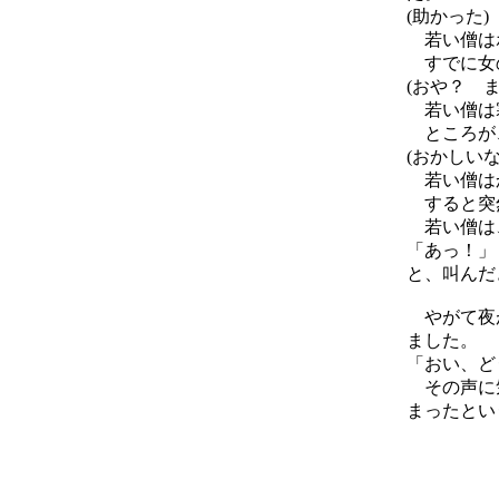
(助かった)
若い僧はホ
すでに女の
(おや？ 
若い僧は寒
ところが、
(おかしい
若い僧はか
すると突然
若い僧は
「あっ！」
と、叫んだ
やがて夜が
ました。
「おい、ど
その声に気
まったとい