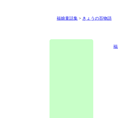
福娘童話集
>
きょうの百物語
福