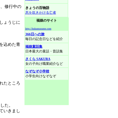
に、修行中の
きょうの百物語
息を吹きかける亡者
福娘のサイト
しょうじに
http://hukumusume.com
366日への旅
毎日の記念日などを紹介
を込めた青
福娘童話集
日本最大の童話・昔話集
さくら SAKURA
女の子向け職業紹介など
なぞなぞ小学校
小学生向けなぞなぞ
れたところ
ました。
ていきまし