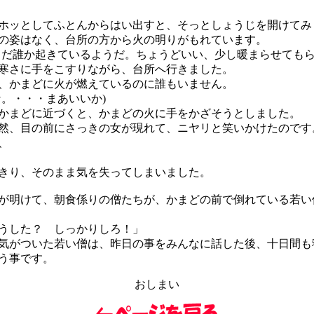
ッとしてふとんからはい出すと、そっとしょうじを開けてみ
姿はなく、台所の方から火の明りがもれています。
まだ誰か起きているようだ。ちょうどいい、少し暖まらせてもら
さに手をこすりながら、台所へ行きました。
かまどに火が燃えているのに誰もいません。
な。・・・まあいいか)
まどに近づくと、かまどの火に手をかざそうとしました。
、目の前にさっきの女が現れて、ニヤリと笑いかけたのです
、
きり、そのまま気を失ってしまいました。
明けて、朝食係りの僧たちが、かまどの前で倒れている若い
うした？ しっかりしろ！」
がついた若い僧は、昨日の事をみんなに話した後、十日間も
う事です。
おしまい