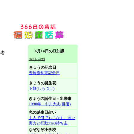
6月14日の豆知識
亡者
366日への旅
きょうの記念日
五輪旗制定記念日
きょうの誕生花
下野(しもつけ)
きょうの誕生日・出来事
1998年 中川大志(俳優)
恋の誕生日占い
１人で何でもこなす、高い
実力と行動力の持ち主
なぞなぞ小学校