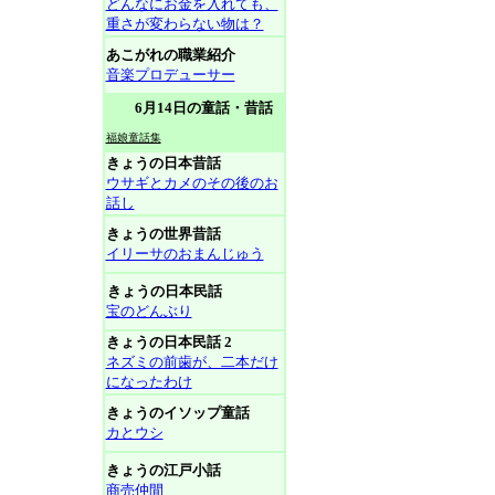
どんなにお金を入れても、
重さが変わらない物は？
あこがれの職業紹介
音楽プロデューサー
6月14日の童話・昔話
福娘童話集
きょうの日本昔話
ウサギとカメのその後のお
話し
きょうの世界昔話
イリーサのおまんじゅう
きょうの日本民話
宝のどんぶり
きょうの日本民話 2
ネズミの前歯が、二本だけ
になったわけ
きょうのイソップ童話
カとウシ
きょうの江戸小話
商売仲間