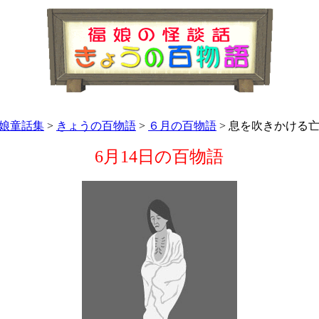
娘童話集
>
きょうの百物語
>
６月の百物語
> 息を吹きかける
6月14日の百物語