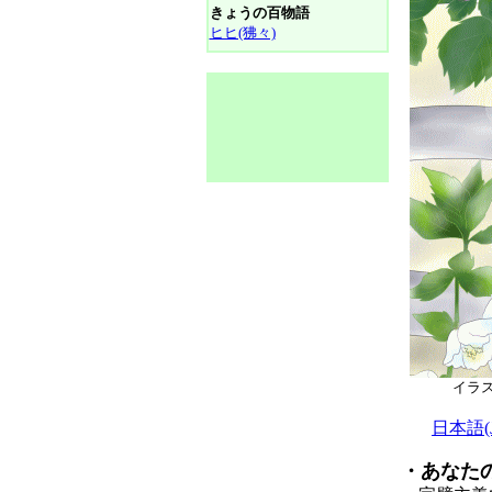
きょうの百物語
ヒヒ(狒々)
イラ
日本語(Ja
・あなた