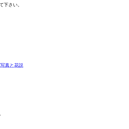
て下さい。
花写真と花説
。