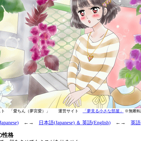
スト 「愛ちん（夢宮愛）」 運営サイト
「夢見る小さな部屋」
※無断転
panese)
←→
日本語(Japanese) ＆ 英語(English)
←→
英語(E
の性格