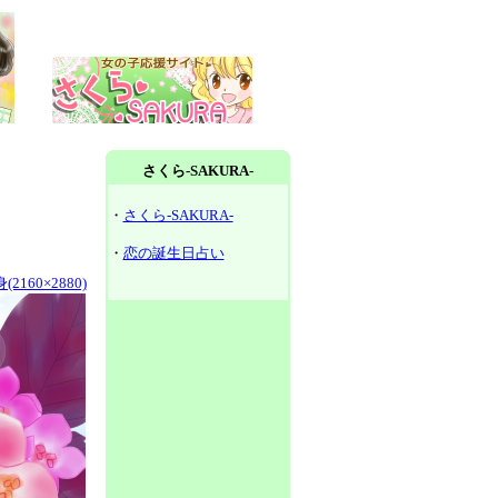
さくら-SAKURA-
・
さくら-SAKURA-
・
恋の誕生日占い
2160×2880)