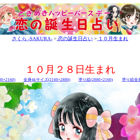
さくら -SAKURA-
>
恋の誕生日占い
>
１０月生まれ
１０月２８日生まれ
0×2160)
全身4kサイズ(2160×2880)
塗り絵(2880×2160)
塗り絵全身(