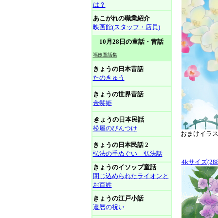
は？
あこがれの職業紹介
映画館(スタッフ・店員)
10月28日の童話・昔話
福娘童話集
きょうの日本昔話
たのきゅう
きょうの世界昔話
金髪姫
きょうの日本民話
松屋のびんつけ
おまけイラスト
きょうの日本民話 2
弘法の手ぬぐい 弘法話
4kサイズ(288
きょうのイソップ童話
閉じ込められたライオンと
お百姓
きょうの江戸小話
還暦の祝い