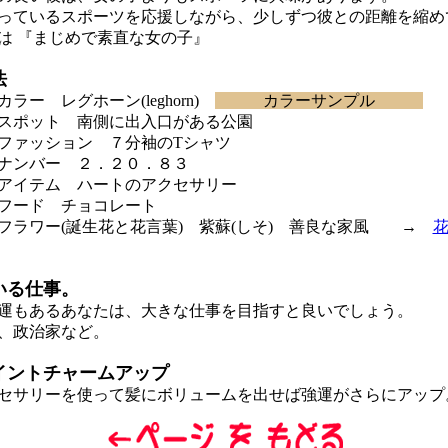
ているスポーツを応援しながら、少しずつ彼との距離を縮め
 『まじめで素直な女の子』
法
ー レグホーン(leghorn)
カラーサンプル
スポット 南側に出入口がある公園
ァッション ７分袖のTシャツ
ナンバー ２．２０．８３
アイテム ハートのアクセサリー
フード チョコレート
ラワー(誕生花と花言葉) 紫蘇(しそ) 善良な家風 →
いる仕事。
もあるあなたは、大きな仕事を目指すと良いでしょう。
、政治家など。
イントチャームアップ
サリーを使って髪にボリュームを出せば強運がさらにアップ