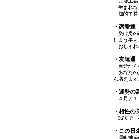
完璧主義
生まれなが
知的で整っ
・恋愛運
受け身の恋
しまう事も
おしゃれに
・友達運
自分から会
あなたの声
ん増えます
・運勢の
４月と１
・相性の
誠実で、心
・この日
運動神経の