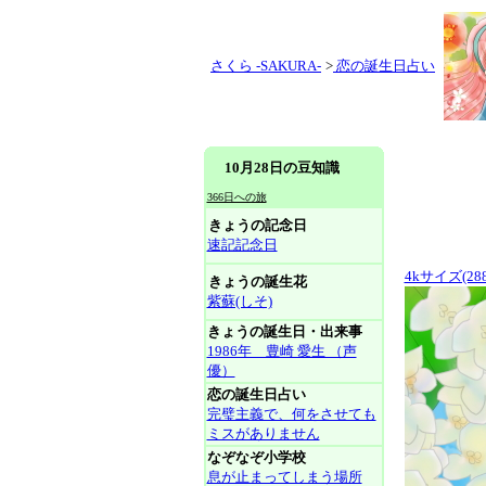
さくら -SAKURA-
>
恋の誕生日占い
10月28日の豆知識
366日への旅
きょうの記念日
速記記念日
4kサイズ(288
きょうの誕生花
紫蘇(しそ)
きょうの誕生日・出来事
1986年 豊崎 愛生 （声
優）
恋の誕生日占い
完璧主義で、何をさせても
ミスがありません
なぞなぞ小学校
息が止まってしまう場所