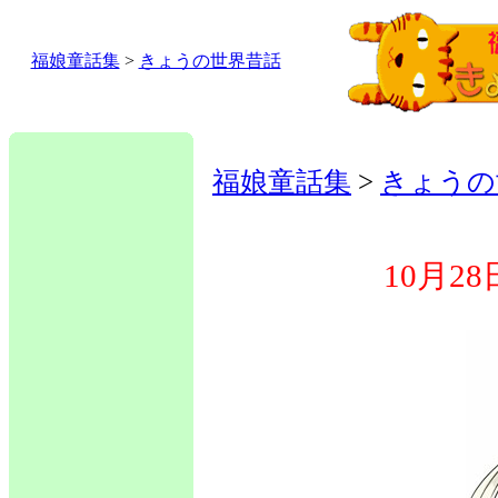
福娘童話集
>
きょうの世界昔話
福娘童話集
>
きょうの
10月2