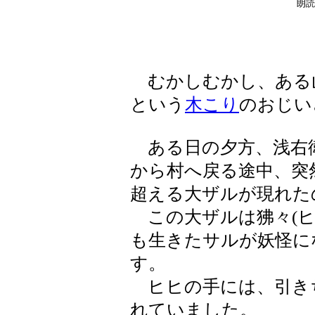
朗読
むかしむかし、ある山
という
木こり
のおじい
ある日の夕方、浅右
から村へ戻る途中、突
超える大ザルが現れた
この大ザルは狒々(ヒ
も生きたサルが妖怪に
す。
ヒヒの手には、引き
れていました。