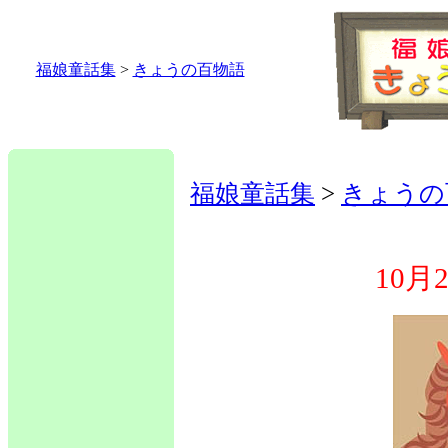
福娘童話集
>
きょうの百物語
福娘童話集
>
きょうの
10月