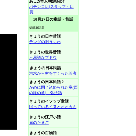
あこがれの職業紹介
パチンコ店(スタッフ・店
員)
10月27日の童話・昔話
福娘童話集
きょうの日本昔話
テングの羽うちわ
きょうの世界昔話
不思議なブドウ
きょうの日本民話
洪水から村をすくった若者
きょうの日本民話 2
かめに閉じ込められた竜(西
の滝の竜) 弘法話
きょうのイソップ童話
眠っているイヌとオオカミ
きょうの江戸小話
鬼のたまご
きょうの百物語