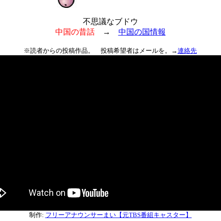
不思議なブドウ
中国の昔話
→
中国の国情報
※読者からの投稿作品。 投稿希望者はメールを。→
連絡先
制作:
フリーアナウンサーまい【元TBS番組キャスター】