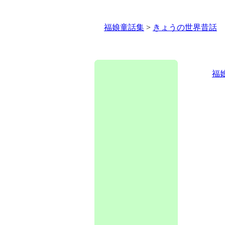
福娘童話集
>
きょうの世界昔話
福