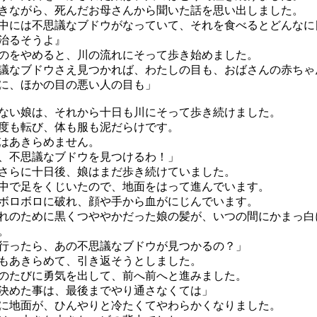
ながら、死んだお母さんから聞いた話を思い出しました。
中には不思議なブドウがなっていて、それを食べるとどんなに
治るそうよ』
をやめると、川の流れにそって歩き始めました。
議なブドウさえ見つかれば、わたしの目も、おばさんの赤ちゃ
に、ほかの目の悪い人の目も」
い娘は、それから十日も川にそって歩き続けました。
度も転び、体も服も泥だらけです。
はあきらめません。
、不思議なブドウを見つけるわ！」
らに十日後、娘はまだ歩き続けていました。
で足をくじいたので、地面をはって進んでいます。
ロボロに破れ、顔や手から血がにじんでいます。
のために黒くつややかだった娘の髪が、いつの間にかまっ白
。
行ったら、あの不思議なブドウが見つかるの？」
もあきらめて、引き返そうとしました。
たびに勇気を出して、前へ前へと進みました。
決めた事は、最後までやり通さなくては」
地面が、ひんやりと冷たくてやわらかくなりました。