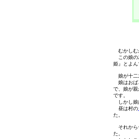
むかしむか
この娘の左
姫』とよん
娘が十二才
娘はおばさ
で、娘が親
です。
しかし娘
昼は村の
た。
それから一
た。