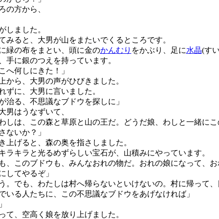
ろの方から、
がしました。
みると、大男が山をまたいでくるところです。
に緑の布をまとい、頭に金の
かんむり
をかぶり、足に
水晶
(す
、手に銀のつえを持っています。
こへ何しにきた！」
上から、大男の声がひびきました。
れずに、大男に言いました。
が治る、不思議なブドウを探しに」
大男はうなずいて、
わしは、この森と草原と山の王だ。どうだ娘、わしと一緒にこ
さないか？」
き上げると、森の奥を指さしました。
ラキラと光るめずらしい宝石が、山積みにやっています。
も、このブドウも、みんなおれの物だ。おれの娘になって、お
にしてやるぞ」
う。でも、わたしは村へ帰らないといけないの。村に帰って、
でいる人たちに、この不思議なブドウをあげなければ」
」
って、空高く娘を放り上げました。