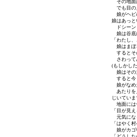
その地面
でも目の見
娘がヘビの
娘はあっと
ドシーン
娘は谷底
「わたし、
娘はまぼろ
するとその
さわってみ
(もしかした
娘はその丸
すると今ま
娘がなめた
あたりを見
じいていま
地面には色
「目が見え
元気になっ
「はやく村
娘がカゴい
「どうした