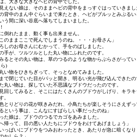
は、大きな大きなヘビの背中でした。
えない娘は、そのままヘビの背中をまっすぐはっていきまし
背中のまん中ぐらいまで来たとき、ヘビがブルッとみぶるい
いう間に深い谷底へ落ちてしまいました。
！
に倒れたまま、動く事も出来ません。
このままここで死んでしまうのね。・・・お母さん」
しのお母さんにむかって、手をのばしました。
手が、ツルツルとした丸い物にふれたのです。
るとその丸い物は、草のつるのような物からぶらさがってい
ら)
い物をひきちぎって、そっとなめてみました。
で閉じていた目がパッと開き、明るい光が飛び込んできたの
丸い物は、探していた不思議なブドウだったのです。
回してみると、そこにはたくさんのブドウがしげり、キラキ
す。
とりどりの花が咲きみだれ、小鳥たちが楽しそうにさえずっ
るという事は、こんなにすばらしい事だったのね」
た娘は、ブドウのつるでカゴをあみました。
へ帰って、目の悪い人たちにブドウをわけてあげましょう」
っぱいにブドウをつみおわったとき、あたりが急に暗くなり
のかしら？」