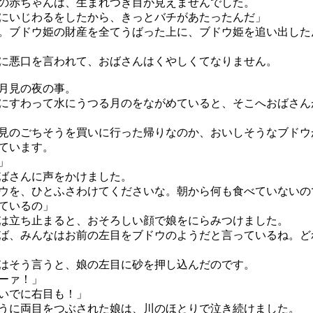
赤ちゃんは、生まれつき目が見えませんでした。
にいじわるをしたから、きっとバチがあたったんだ」
。ブドウ姫の財産を全てうばった上に、ブドウ姫を追い出した
悪口を言われて、おばさんはくやしくてなりません。
月見の夜の事。
すわって水にうつる月のをながめていると、そこへおばさん
のごちそうを買いに行った帰りなのか、おいしそうなブドウ
ています。
」
ばさんに声をかけました。
ウを、ひとふさわけてくださいな。朝から何も食べていないの
ているの」
立ち止まると、おそろしい顔で娘をにらみつけました。
ば、みんなはお前の左目をブドウのようだと言っているね。ど
そう言うと、娘の左目に砂を押し込んだのです。
ーァ！」
いでに右目も！」
に両目をつぶされた娘は、川のほとりで泣き続けました。