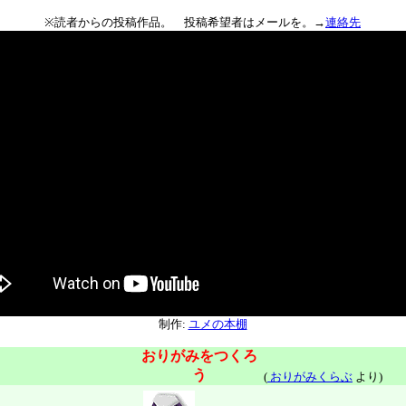
※読者からの投稿作品。 投稿希望者はメールを。→
連絡先
制作:
ユメの本棚
おりがみをつくろ
う
(
おりがみくらぶ
より)