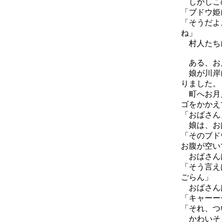
しかしこの
「ブドウ姫
「そうだよ
ね」
村人たちに
ある、お
娘が川岸に
りました。
町へお月見
ゴをかかえ
「おばさん
娘は、お
「そのブド
お腹が空い
おばさんは
「そう言え
ごらん」
おばさんは
「キャーー
「それ、つ
かわいそう