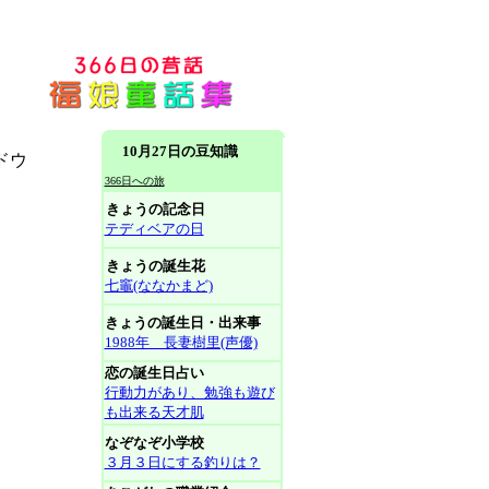
10月27日の豆知識
ドウ
366日への旅
きょうの記念日
テディベアの日
きょうの誕生花
七竈(ななかまど)
きょうの誕生日・出来事
1988年 長妻樹里(声優)
恋の誕生日占い
行動力があり、勉強も遊び
も出来る天才肌
なぞなぞ小学校
３月３日にする釣りは？