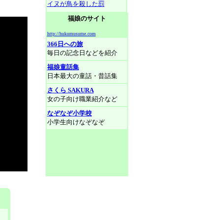
イヌが鳥を殺した罰
福娘のサイト
http://hukumusume.com
366日への旅
毎日の記念日などを紹介
福娘童話集
日本最大の童話・昔話集
さくら SAKURA
女の子向け職業紹介など
なぞなぞ小学校
小学生向けなぞなぞ