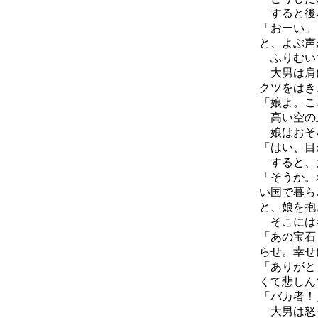
すると後
「おーい」
と、よぶ声
ふりむいて
大男は肩
クツをはき
「娘よ。こ
高い空の
娘はおそ
「はい、目
すると、
「そうか。
い国で暮ら
と、娘を抱
そこにはキ
「あの宝石
らせ。幸せ
「ありがと
くて悲しん
「バカ者！
大男は怒