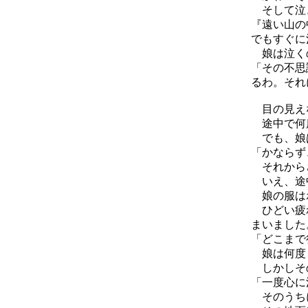
そして泣き
『遠い山の
でもすぐに
娘は泣くの
「その不思
るわ。それ
目の見えな
途中で何
でも、娘
「かならず
それからさ
いえ、途中
娘の服はボ
ひどい疲れ
まいました
「どこまで
娘は何度
しかしその
「一度心に
そのうちに