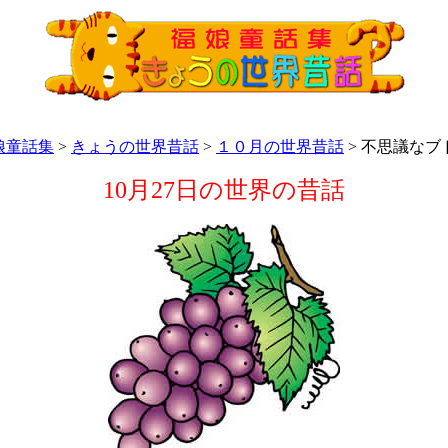
娘童話集
>
きょうの世界昔話
>
１０月の世界昔話
> 不思議なブ
10月27日の世界の昔話