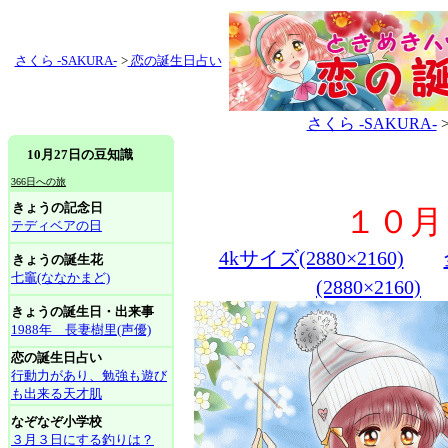
さくら -SAKURA-
>
恋の誕生日占い
さくら -SAKURA-
10月27日の豆知識
366日への旅
きょうの記念日
１０月
テディベアの日
4kサイズ(2880×2160)
きょうの誕生花
七竈(ななかまど)
(2880×2160)
きょうの誕生日・出来事
1988年 長妻樹里(声優)
恋の誕生日占い
行動力があり、勉強も遊び
も出来る天才肌
なぞなぞ小学校
３月３日にする釣りは？