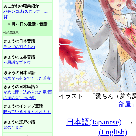
あこがれの職業紹介
パチンコ店(スタッフ・店
員)
10月27日の童話・昔話
福娘童話集
きょうの日本昔話
テングの羽うちわ
きょうの世界昔話
不思議なブドウ
きょうの日本民話
洪水から村をすくった若者
きょうの日本民話 2
かめに閉じ込められた竜(西
イラスト 「愛ちん（夢
の滝の竜) 弘法話
部屋
きょうのイソップ童話
眠っているイヌとオオカミ
日本語(Japanese)
きょうの江戸小話
鬼のたまご
(English)