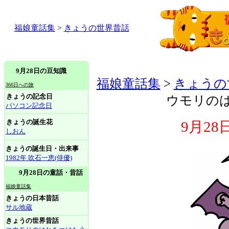
福娘童話集
>
きょうの世界昔話
9月28日の豆知識
福娘童話集
>
きょうの
366日への旅
きょうの記念日
ウモリの
パソコン記念日
きょうの誕生花
9月2
しおん
きょうの誕生日・出来事
1982年 吹石一恵(俳優)
9月28日の童話・昔話
福娘童話集
きょうの日本昔話
サル地蔵
きょうの世界昔話