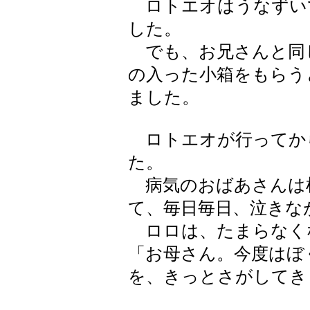
ロトエオはうなずい
した。
でも、お兄さんと同
の入った小箱をもらう
ました。
ロトエオが行ってか
た。
病気のおばあさんは
て、毎日毎日、泣きな
ロロは、たまらなく
「お母さん。今度はぼ
を、きっとさがしてき