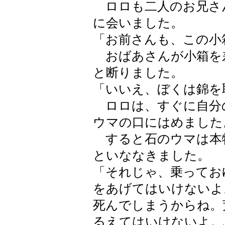
ロロも二人のお兄さ
に会いました。
「お前さんも、この小
おばあさんが小箱を
と断りました。
「いいえ、ぼくは錦を
ロロは、すぐに自分
ウマの口にはめました
すると石のウマは本
といななきました。
「それじゃ、乗ってお
をあげてはいけないよ
死んでしまうからね。
るえてはいけないよ。