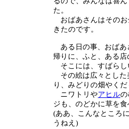
るので、みんなは喜ん
た。
おばあさんはそのお
きたのです。
ある日の事、おばあ
帰りに、ふと、ある店
そこには、すばらし
その絵は広々とした
り、みどりの畑やくだ
ニワトリや
アヒル
の
ジも、のどかに草を食
(ああ、こんなところ
うねえ)