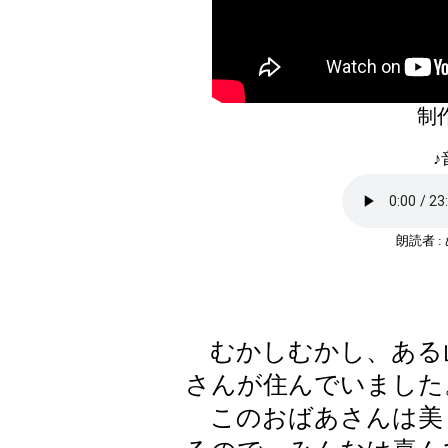
制
♪
朗読者 
むかしむかし、ある
さんが住んでいました
このおばあさんは美し