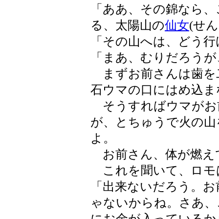
「ああ、その錦なら、
る、太陽山の
仙女
(せ
「その山へは、どう行
「まあ、むりだろうが
まずお前さんは歯を
石ウマの口にはめ込ま
そうすればウマがお
が、とちゅうで火の山
よ。
お前さん、体が燃え
これを聞いて、ロモ
「出来ないだろう。お
ゃないからね。さあ、
にお金が入っているか