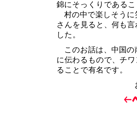
錦にそっくりであるこ
村の中で楽しそうに
さんを見ると、何も言
した。
このお話は、中国の
に伝わるもので、チワ
ることで有名です。