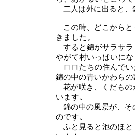
二人は外に出ると、
この時、どこからと
きました。
すると錦がサラサラ
やがて村いっぱいにな
ロロたちの住んでい
錦の中の青いかわらの
花が咲き、くだもの
います。
錦の中の風景が、そ
のです。
ふと見ると池のほと