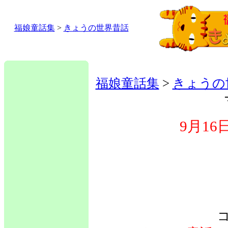
福娘童話集
>
きょうの世界昔話
福娘童話集
>
きょうの
9月1