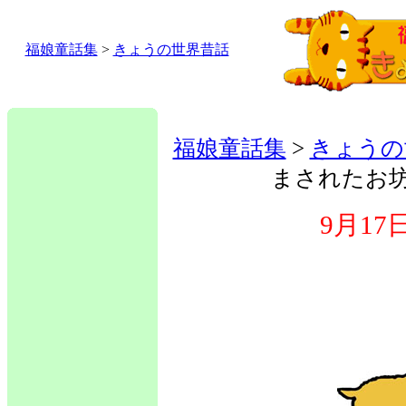
福娘童話集
>
きょうの世界昔話
福娘童話集
>
きょうの
まされたお
9月1