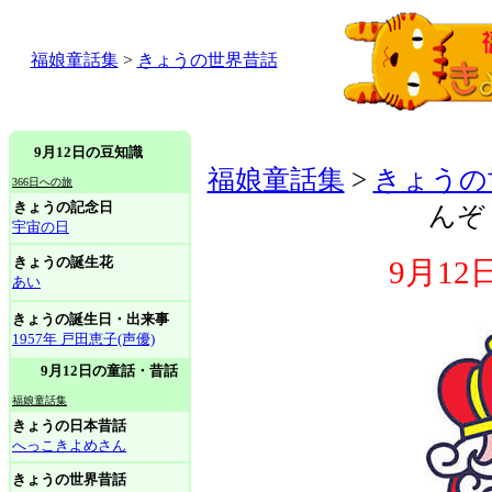
福娘童話集
>
きょうの世界昔話
9月12日の豆知識
福娘童話集
>
きょうの
366日への旅
きょうの記念日
んぞ
宇宙の日
きょうの誕生花
9月1
あい
きょうの誕生日・出来事
1957年 戸田恵子(声優)
9月12日の童話・昔話
福娘童話集
きょうの日本昔話
へっこきよめさん
きょうの世界昔話