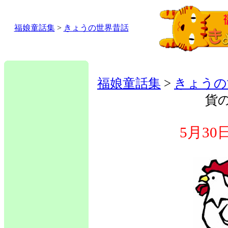
福娘童話集
>
きょうの世界昔話
福娘童話集
>
きょうの
貨
5月3