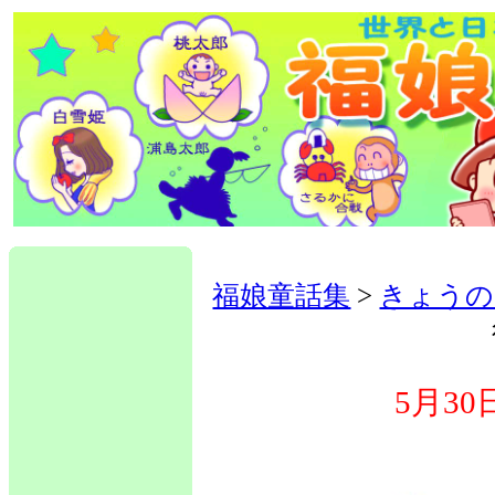
福娘童話集
>
きょうの
5月3