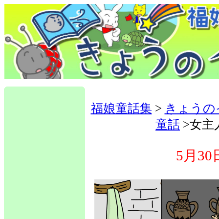
福娘童話集
>
きょうの
童話
>女主
5月30