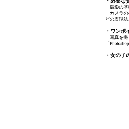
・必要な
撮影の基
カメラの機
どの表現法
・ワンポ
写真を撮る
「Photo
・女の子