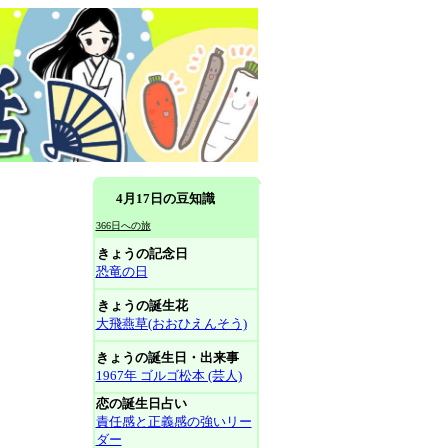
4月17日の豆知識
366日への旅
きょうの記念日
恐竜の日
きょうの誕生花
大飛燕草(おおひえんそう)
きょうの誕生日・出来事
1967年 ゴルゴ松本 (芸人)
恋の誕生日占い
責任感と正義感の強いリー
ダー