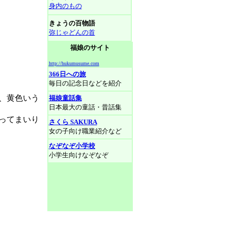
身内のもの
きょうの百物語
弥じゃどんの首
福娘のサイト
http://hukumusume.com
366日への旅
毎日の記念日などを紹介
、黄色いう
福娘童話集
日本最大の童話・昔話集
ってまいり
さくら SAKURA
女の子向け職業紹介など
なぞなぞ小学校
小学生向けなぞなぞ