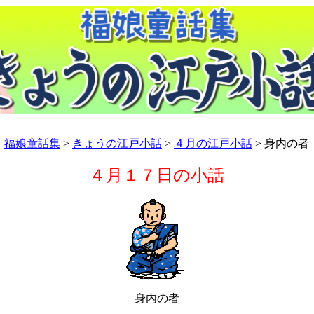
福娘童話集
>
きょうの江戸小話
>
４月の江戸小話
> 身内の者
４月１７日の小話
身内の者