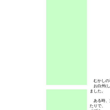
むかしの
お白州(し
ました。
ある時、大
たりで、