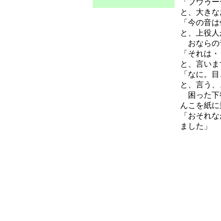
「ブウゥー
と、大きな
「今の音は
と、上役人
おならの音
「それは・
と、言いま
「なに。目
と、言う、
困った下役
んこを紙に
「おそれな
ました」