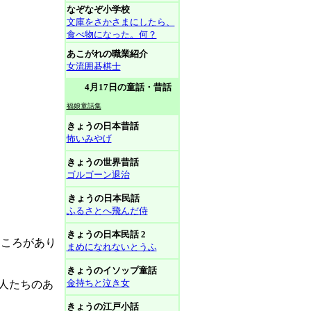
なぞなぞ小学校
文庫をさかさまにしたら、
食べ物になった。何？
あこがれの職業紹介
女流囲碁棋士
4月17日の童話・昔話
福娘童話集
きょうの日本昔話
怖いみやげ
きょうの世界昔話
ゴルゴーン退治
きょうの日本民話
ふるさとへ飛んだ侍
きょうの日本民話 2
ところがあり
まめになれないとうふ
きょうのイソップ童話
金持ちと泣き女
人たちのあ
きょうの江戸小話