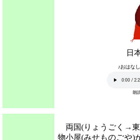
日
♪おはなし
朗読
両国(りょうごく→東
物小屋(みせものごや)