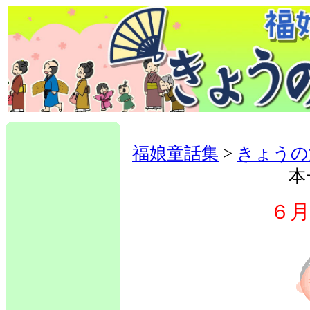
福娘童話集
>
きょうの
本
６