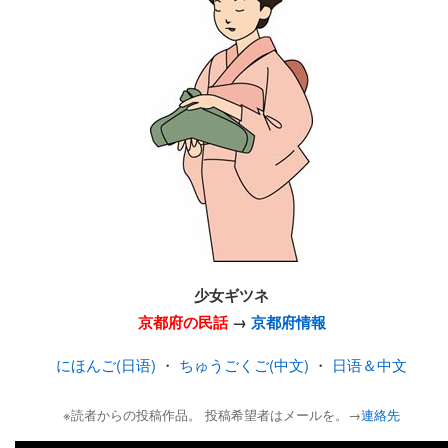
少女ギツネ
京都府の民話
→
京都府情報
にほんご(日语)
・
ちゅうごくご(中文)
・
日语＆中文
※読者からの投稿作品。 投稿希望者はメールを。→
連絡先