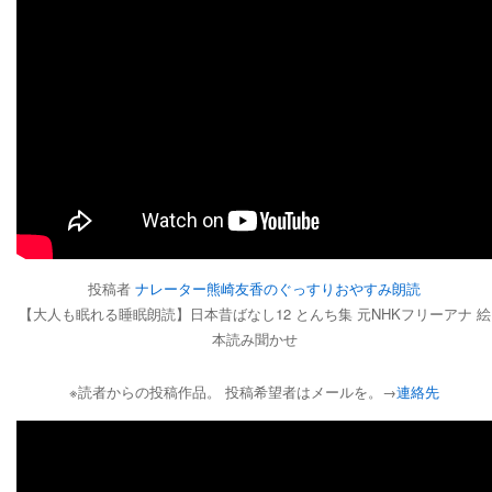
投稿者
ナレーター熊崎友香のぐっすりおやすみ朗読
【大人も眠れる睡眠朗読】日本昔ばなし12 とんち集 元NHKフリーアナ 絵
本読み聞かせ
※読者からの投稿作品。 投稿希望者はメールを。→
連絡先