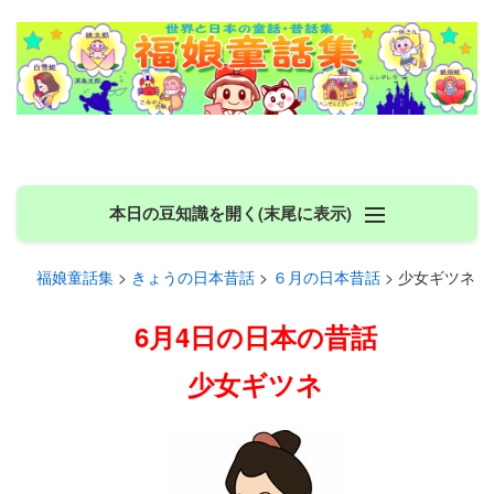
本日の豆知識を開く(末尾に表示)
福娘童話集
>
きょうの日本昔話
>
６月の日本昔話
> 少女ギツネ
6月4日の日本の昔話
少女ギツネ