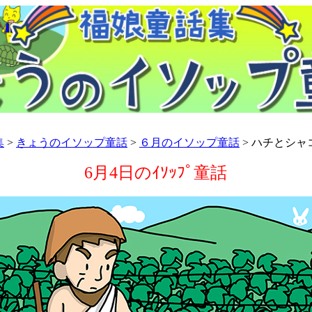
集
>
きょうのイソップ童話
>
６月のイソップ童話
> ハチとシャ
6月4日のｲｿｯﾌﾟ童話