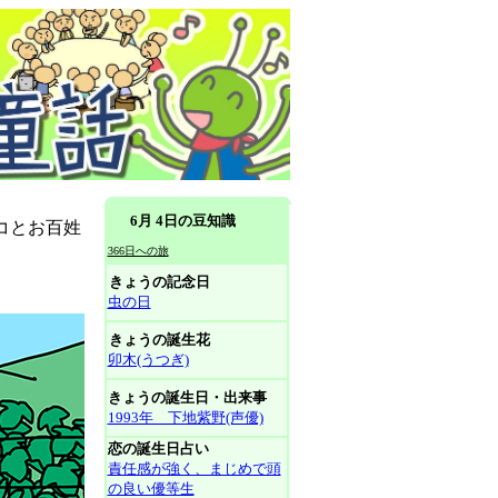
6月 4日の豆知識
コとお百姓
366日への旅
きょうの記念日
虫の日
きょうの誕生花
卯木(うつぎ)
きょうの誕生日・出来事
1993年 下地紫野(声優)
恋の誕生日占い
責任感が強く、まじめで頭
の良い優等生