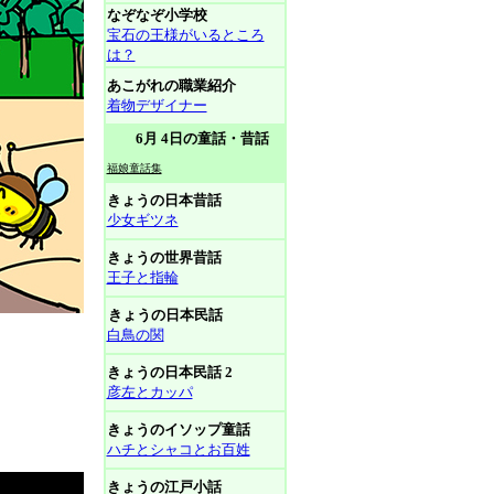
なぞなぞ小学校
宝石の王様がいるところ
は？
あこがれの職業紹介
着物デザイナー
6月 4日の童話・昔話
福娘童話集
きょうの日本昔話
少女ギツネ
きょうの世界昔話
王子と指輪
きょうの日本民話
白鳥の関
きょうの日本民話 2
彦左とカッパ
きょうのイソップ童話
ハチとシャコとお百姓
きょうの江戸小話