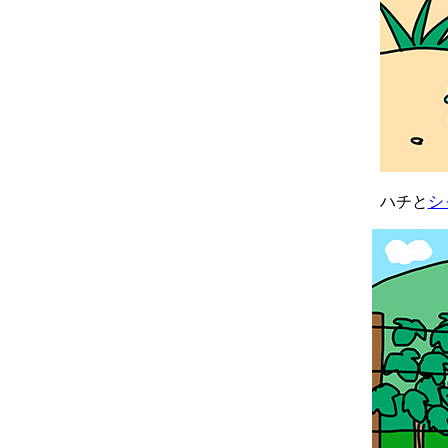
ハチと
シ