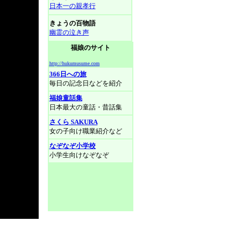
日本一の親孝行
きょうの百物語
幽霊の泣き声
福娘のサイト
http://hukumusume.com
366日への旅
毎日の記念日などを紹介
福娘童話集
日本最大の童話・昔話集
さくら SAKURA
女の子向け職業紹介など
なぞなぞ小学校
小学生向けなぞなぞ