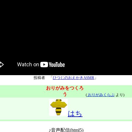
投稿者 「
ひつじのおえかきASMR
」
おりがみをつくろ
う
(
おりがみくらぶ
より)
はち
♪音声配信(html5)