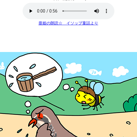
亜姫の朗読☆ イソップ童話より