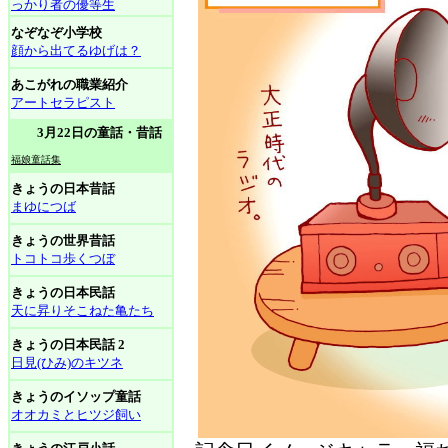
っかり者の優等生
なぞなぞ小学校
顔から出てるゆげは？
あこがれの職業紹介
アートセラピスト
3月22日の童話・昔話
福娘童話集
きょうの日本昔話
まゆにつば
きょうの世界昔話
トコトコ歩くつぼ
きょうの日本民話
天に昇りそこねた亀たち
きょうの日本民話 2
日見(ひみ)のキツネ
きょうのイソップ童話
オオカミとヒツジ飼い