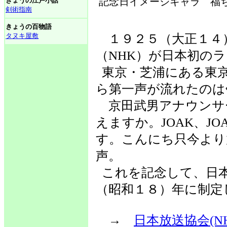
記念日イメージキャラ 福
きょうの江戸小話
剣術指南
きょうの百物語
タヌキ屋敷
１９２５（大正１４
（NHK）が日本初の
東京・芝浦にある東
ら第一声が流れたのは
京田武男アナウンサ
えますか。JOAK、J
す。こんにち只今より
声。
これを記念して、日本
（昭和１８）年に制定
→
日本放送協会(NH