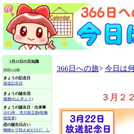
3月22日の豆知識
366日への旅
>
今日は
366日への旅
きょうの記念日
放送記念日
きょうの誕生花
３月２
連翹(れんぎょう)
きょうの誕生日・出来事
2013年 市川新之助(歌舞
伎役者)
恋の誕生日占い
物静かで控えめだけど、し