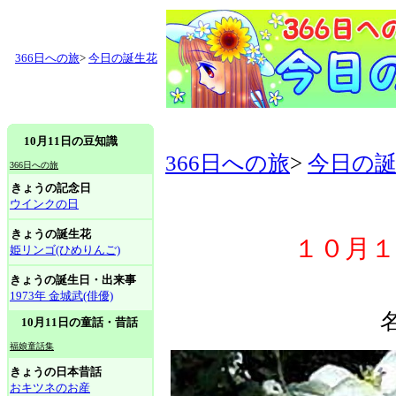
366日への旅
>
今日の誕生花
10月11日の豆知識
366日への旅
>
今日の
366日への旅
きょうの記念日
ウインクの日
きょうの誕生花
１０月
姫リンゴ(ひめりんご)
きょうの誕生日・出来事
1973年 金城武(俳優)
10月11日の童話・昔話
福娘童話集
きょうの日本昔話
おキツネのお産