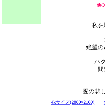
私を
絶望の
ハ
間
愛の悲
4kサイズ(2880×2160)