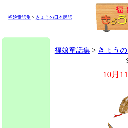
福娘童話集
>
きょうの日本民話
福娘童話集
>
きょうの
10月