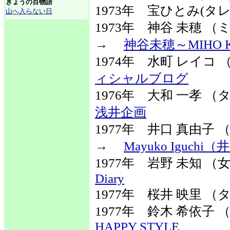
きょうの百物語
1973年 宝ひとみ(タ
山へ入らない日
1973年 神谷 未穂
→
神谷未穂～MIHO K
1974年 水町 レイ
ィシャルブログ
1976年 大和 一孝
浅井企画
1977年 井口 真由
→
Mayuko Iguch
1977年 岩野 未知
Diary
1977年 桜井 映里 
1977年 鈴木 希依
HAPPY STYLE