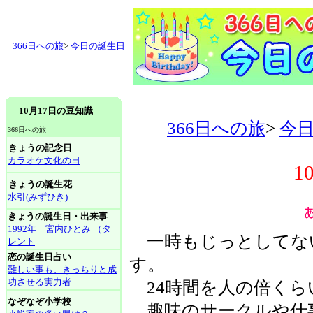
366日への旅
>
今日の誕生日
10月17日の豆知識
366日への旅
>
今
366日への旅
きょうの記念日
カラオケ文化の日
1
きょうの誕生花
水引(みずひき)
きょうの誕生日・出来事
1992年 宮内ひとみ （タ
一時もじっとしてな
レント
恋の誕生日占い
す。
難しい事も、きっちりと成
功させる実力者
24時間を人の倍くら
なぞなぞ小学校
趣味のサークルや仕