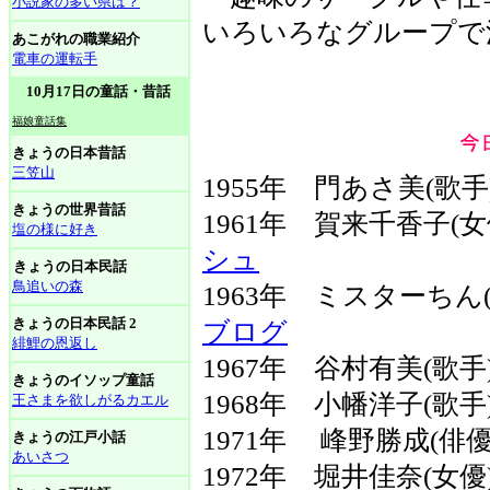
小説家の多い県は？
いろいろなグループで
あこがれの職業紹介
電車の運転手
10月17日の童話・昔話
福娘童話集
きょうの日本昔話
三笠山
1955年 門あさ美(歌
きょうの世界昔話
1961年 賀来千香子(
塩の様に好き
シュ
きょうの日本民話
鳥追いの森
1963年 ミスターち
きょうの日本民話 2
ブログ
緋鯉の恩返し
1967年 谷村有美(歌手
きょうのイソップ童話
1968年 小幡洋子(歌
王さまを欲しがるカエル
1971年 峰野勝成(俳
きょうの江戸小話
あいさつ
1972年 堀井佳奈(女優