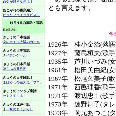
命令が好きな色は？
とも言えます。
あこがれの職業紹介
ピュリファイセラピスト
10月 6日の童話・昔話
福娘童話集
きょうの日本昔話
京のカエル大阪のカエル
1926年 桂小金治(落語
きょうの世界昔話
1927年 藤島桓夫(歌手
ナイチンゲール
1935年 芦川いづみ(女
きょうの日本民話
1961年 松田美由紀(女
ほらふき甚兵衛
1967年 松尾久美子(歌
きょうの日本民話 2
まぼろしの巨大魚「ブコ」
1971年 西邑理香(歌
きょうのイソップ童話
1971年 渡辺忠士(歌手
セミとキツネ
1973年 遠野舞子(タレ
きょうの江戸小話
十二味のとうがらし
1973年 岡元あつこ