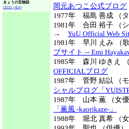
きょうの百物語
岡元あつこ公式ブログ
ばばいるか
1977年 福島 善成 
1981年 合田 裕子
→
YuU Official Web Si
1981年 早川 えみ 
ブサイト -- Emi Hayakawa O
1985年 森川 ゆき
OFFICIALブログ
1987年 菅野 結以
シャルブログ「YUIST
1987年 山本 薫 （
「薫風 -kaorikaze-」
1988年 堀北 真希 （
1993年 聖也 （俳