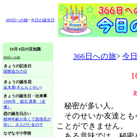
366日への旅
>
今日の誕生日
10月 6日の豆知識
366日への旅
>
今
366日への旅
きょうの記念日
国際協力の日
きょうの誕生花
金木犀(きんもくせい)
きょうの誕生日・出来事
1988年 堀北 真希 （女
秘密が多い人。
優）
恋の誕生日占い
そのせいか友達とも
精神年齢が高くて面倒見が
ことができません。
良い、大人びた女の子
なぞなぞ小学校
ある意味では、秘密を