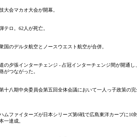
技大会マカオ大会が開幕。
弾テロ。62人が死亡。
衆国のデルタ航空とノースウエスト航空が合併。
道の夕張インターチェンジ - 占冠インターチェンジ間が開通し
路がつながった。
第十八期中央委員会第五回全体会議において一人っ子政策の完
ハムファイターズが日本シリーズ第6戦で広島東洋カープに10対
本一達成。