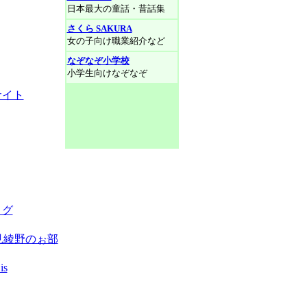
日本最大の童話・昔話集
さくら SAKURA
女の子向け職業紹介など
なぞなぞ小学校
小学生向けなぞなぞ
サイト
ログ
見綾野のぉ部
s