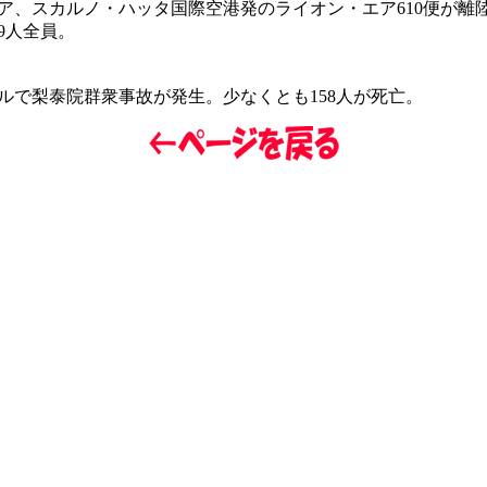
ア、スカルノ・ハッタ国際空港発のライオン・エア610便が離
9人全員。
ルで梨泰院群衆事故が発生。少なくとも158人が死亡。