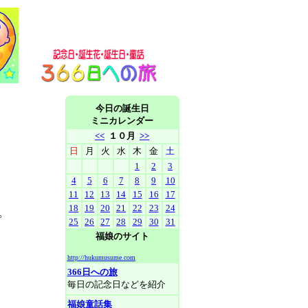
今日の誕生日
ミニカレンダー
<<
１０月
>>
日
月
火
水
木
金
土
1
2
3
4
5
6
7
8
9
10
11
12
13
14
15
16
17
18
19
20
21
22
23
24
。
25
26
27
28
29
30
31
福娘のサイト
http://hukumusume.com
366日への旅
毎日の記念日などを紹介
福娘童話集