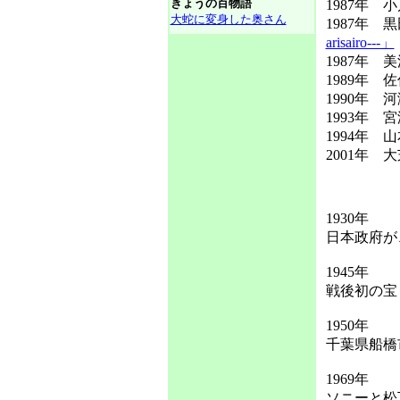
きょうの百物語
1987年 
大蛇に変身した奥さん
1987年
arisairo---」
1987年
1989年 
1990年 
1993年
1994年
2001年
1930年
日本政府が
1945年
戦後初の宝
1950年
千葉県船橋
1969年
ソニーと松