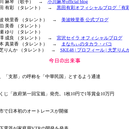
小川 麻琴 （歌手） →
小川麻琴official blog
 黒田 有彩 （タレント） →
黒田有彩オフィシャルブログ「有彩色
 美波 映里香 （タレント） →
美波映里香 公式ブログ
佐伯 美香 （タレント）
河瀬 ゆり （タレント）
 宮澤 成良 （タレント） →
宮沢セイラ オフィシャルブログ
 山本 真菜香 （タレント） →
まなちぃのタカラ・バコ
 大芝りんか （タレント） →
SKE48 | プロフィール | 大芝りん
、「支那」の呼称を「中華民国」とするよう通達
くじ「政府第一回宝籤」発売。1枚10円で1等賞金10万円
市で日本初のオートレースが開催
下電器が家庭用VTRの開発を発表