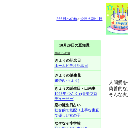
366日への旅
>
今日の誕生日
10月29日の豆知識
366日への旅
きょうの記念日
ホームビデオ記念日
きょうの誕生花
銀杏(いちょう)
人間愛を
偽善的な所
きょうの誕生日・出来事
1968年 つんく♂(音楽プロ
そんな友
デューサー)
恋の誕生日占い
社交的で気配り上手な素直
で優しい女の子
なぞなぞ小学校