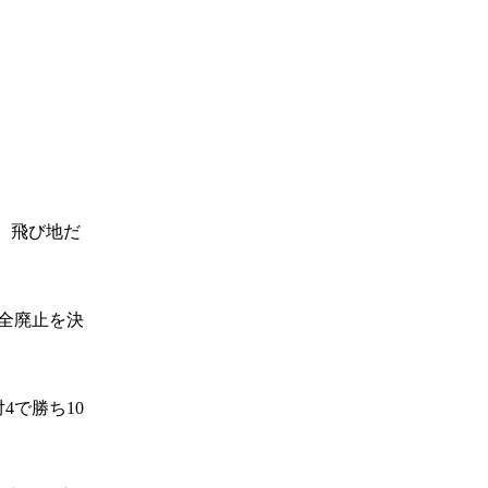
、飛び地だ
全廃止を決
4で勝ち10