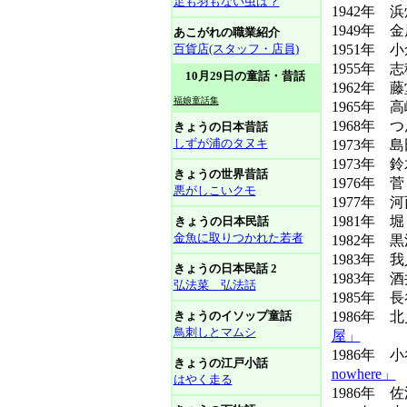
足も羽もない虫は？
1942年 
1949年 
あこがれの職業紹介
百貨店(スタッフ・店員)
1951年 
1955年 
10月29日の童話・昔話
1962年 
福娘童話集
1965年 
1968年
きょうの日本昔話
しずが浦のタヌキ
1973年 
1973年 
きょうの世界昔話
1976年 
悪がしこいクモ
1977年 
1981年 
きょうの日本民話
金魚に取りつかれた若者
1982年 
1983年 
きょうの日本民話 2
1983年
弘法菜 弘法話
1985年 
きょうのイソップ童話
1986年
鳥刺しとマムシ
屋」
1986年 
きょうの江戸小話
nowhere」
はやく走る
1986年