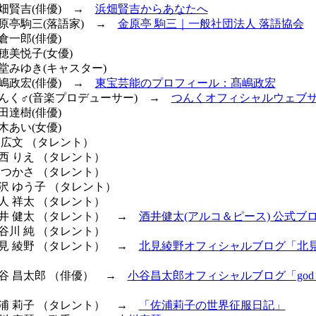
浜畑賢吉(俳優) →
浜畑賢吉からあなたへ
金原亭駒三(落語家) →
金原亭 駒三｜一般社団法人 落語協会
小倉一郎(俳優)
志穂美悦子(女優)
藤堂みゆき(キャスター)
高嶋政宏(俳優) →
東宝芸能のプロフィール：髙嶋政宏
 つんく♂(音楽プロデューサー) →
つんくオフィシャルウェブ
島田達樹(俳優)
鈴木あい(女優)
菅 広文 （タレント）
河西 りえ （タレント）
堀 つかさ （タレント）
黒沢 ゆう子 （タレント）
我人 祥太 （タレント）
 酒井 健太 （タレント） →
酒井健太(アルコ＆ピース) 公式ブ
長谷川 純 （タレント）
 北見 綾野 （タレント） →
北見綾野オフィシャルブログ「北
小谷 昌太郎 （俳優） →
小谷昌太郎オフィシャルブログ「god i
 佐浦 莉子 （タレント） →
「佐浦莉子の世界征服日記」