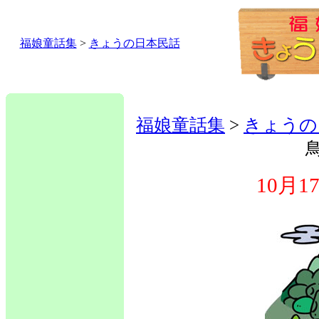
福娘童話集
>
きょうの日本民話
福娘童話集
>
きょうの
10月