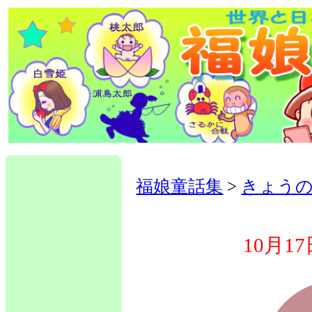
福娘童話集
>
きょう
10月1