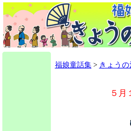
福娘童話集
>
きょうの
５月