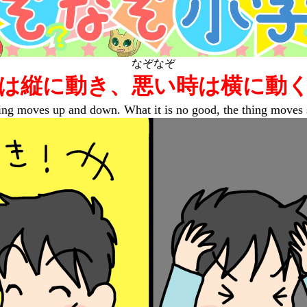
なぞなぞ
は縦に動き、悪い時は横に動
ng moves up and down. What it is no good, the thing moves si