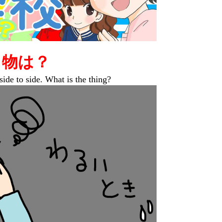
く物は？
de to side. What is the thing?