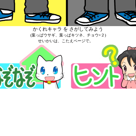
かくれキャラ を さがしてみよう
(葉っぱウサギ、葉っぱキツネ、チョウ×２)
せいかいは、こたえページで。