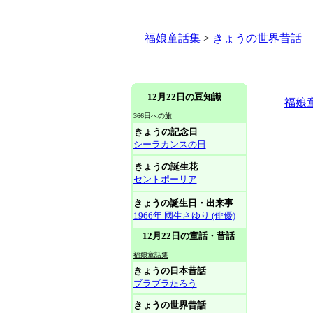
福娘童話集
>
きょうの世界昔話
12月22日の豆知識
福娘
366日への旅
きょうの記念日
シーラカンスの日
きょうの誕生花
セントポーリア
きょうの誕生日・出来事
1966年 國生さゆり (俳優)
12月22日の童話・昔話
福娘童話集
きょうの日本昔話
ブラブラたろう
きょうの世界昔話