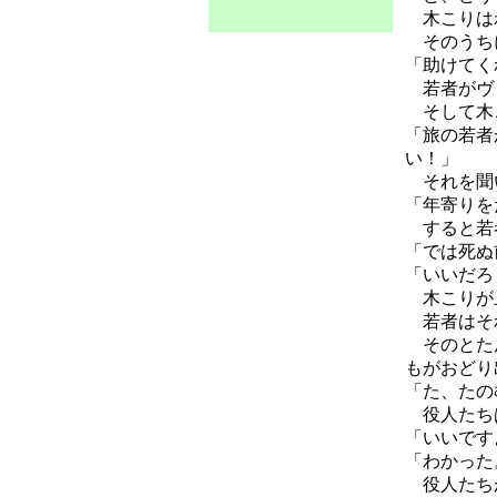
木こりはわ
そのうちに
「助けてく
若者がヴァ
そして木こ
「旅の若者
い！」
それを聞い
「年寄りを
すると若
「では死ぬ
「いいだろ
木こりが止
若者はそれ
そのとたん
もがおどり
「た、たの
役人たち
「いいです
「わかった
役人たちが