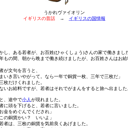
うかれヴァイオリン
イギリスの昔話
→
イギリスの国情報
し、ある若者が、お百姓(ひゃくしょう)さんの家で働きまし
もの間、朝から晩まで働き続けましたが、お百姓さんはお給
者が文句を言うと、
まいき言いやがって。なら一年で銅貨一枚、三年で三枚だ」
三枚だけくれました。
いお給料ですが、若者はそれでがまんをすると旅へ出ました
と、途中で
小人
が現れました。
者に頭を下げると、若者に言いました。
お金をめぐんでくだされ」
この銅貨かい？ いいよ」
者は、三枚の銅貨を気前良くあげました。