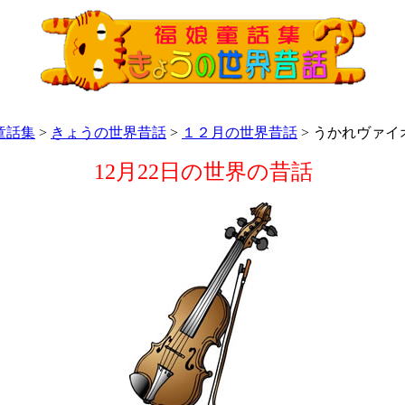
童話集
>
きょうの世界昔話
>
１２月の世界昔話
> うかれヴァイ
12月22日の世界の昔話