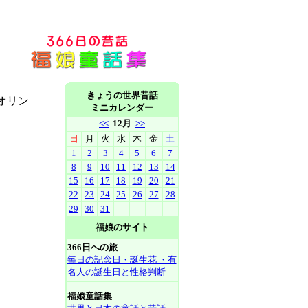
きょうの世界昔話
オリン
ミニカレンダー
<<
12月
>>
日
月
火
水
木
金
土
1
2
3
4
5
6
7
8
9
10
11
12
13
14
15
16
17
18
19
20
21
22
23
24
25
26
27
28
29
30
31
福娘のサイト
366日への旅
毎日の記念日・誕生花 ・有
名人の誕生日と性格判断
福娘童話集