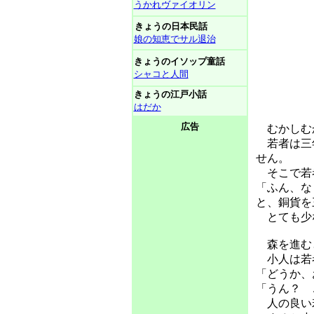
うかれヴァイオリン
きょうの日本民話
娘の知恵でサル退治
きょうのイソップ童話
シャコと人間
きょうの江戸小話
はだか
広告
むかしむか
若者は三年
せん。
そこで若
「ふん、な
と、銅貨を
とても少な
森を進む
小人は若
「どうか、
「うん？ 
人の良い若