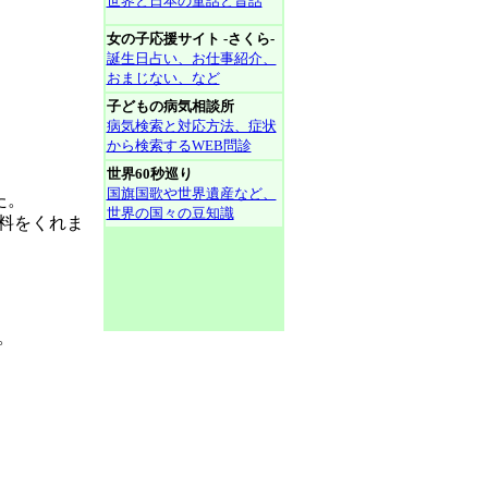
世界と日本の童話と昔話
女の子応援サイト -さくら-
誕生日占い、お仕事紹介、
おまじない、など
子どもの病気相談所
病気検索と対応方法、症状
から検索するWEB問診
世界60秒巡り
国旗国歌や世界遺産など、
た。
世界の国々の豆知識
料をくれま
。