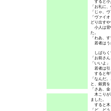
すると小
「お礼に、
「じゃ、ヴ
「ヴァイオ
どり出すや
小人は背中
た。
「わあ、す
若者はうれ
しばらくす
「お前さん
「いいよ」
若者は引き
すると年
「なんだ。
と、銀貨を
「さあ、金
木こりが若
ました。
すると木
「ど、どう