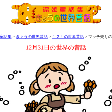
童話集
>
きょうの世界昔話
>
１２月の世界昔話
> マッチ売り
12月31日の世界の昔話