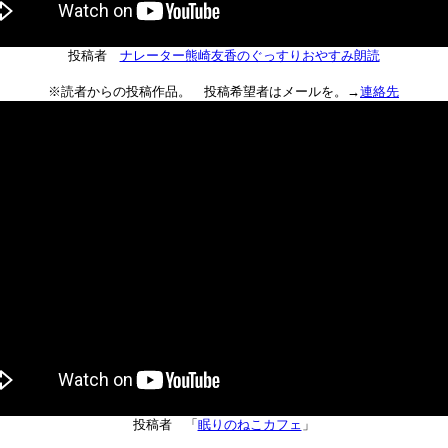
投稿者
ナレーター熊崎友香のぐっすりおやすみ朗読
※読者からの投稿作品。 投稿希望者はメールを。→
連絡先
投稿者 「
眠りのねこカフェ
」