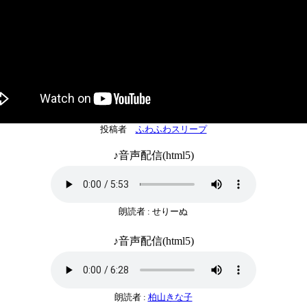
投稿者
ふわふわスリープ
♪音声配信(html5)
朗読者 : せりーぬ
♪音声配信(html5)
朗読者 :
柏山きな子