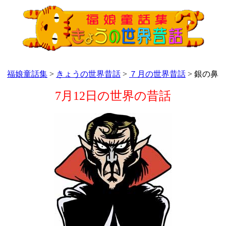
福娘童話集
>
きょうの世界昔話
>
７月の世界昔話
> 銀の鼻
7月12日の世界の昔話