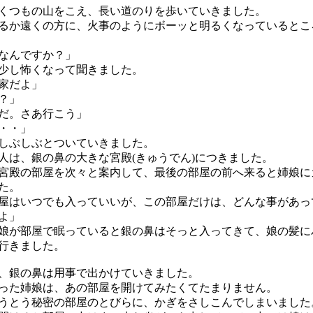
つもの山をこえ、長い道のりを歩いていきました。
か遠くの方に、火事のようにボーッと明るくなっているとこ
なんですか？」
少し怖くなって聞きました。
家だよ」
？」
だ。さあ行こう」
・・」
しぶしぶとついていきました。
は、銀の鼻の大きな宮殿(きゅうでん)につきました。
殿の部屋を次々と案内して、最後の部屋の前へ来ると姉娘に
た。
屋はいつでも入っていいが、この部屋だけは、どんな事があっ
よ」
が部屋で眠っていると銀の鼻はそっと入ってきて、娘の髪に
行きました。
、銀の鼻は用事で出かけていきました。
た姉娘は、あの部屋を開けてみたくてたまりません。
とう秘密の部屋のとびらに、かぎをさしこんでしまいました