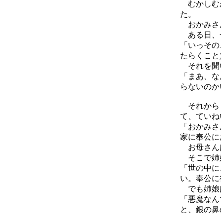
むかしむか
た。
おかみさん
ある日、
「いっその
たらくこと
それを聞い
「まあ、な
らないのか
それからし
て、ていね
「おかみさ
家に奉公に
お母さんは
そこで姉
「世の中に
い。奉公に
でも姉娘
「悪魔なん
と、銀の鼻