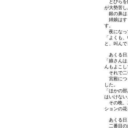
とびらを開
が大勢苦し
銀の鼻は
姉娘はすぐ
す。
夜になって
「よくも、
と、叫んで
あくる日、
「娘さんは
んもよこし
それで二番
宮殿につく
した。
「ほかの部
はいけない
その晩、二
ションの花
あくる日
二番目の娘