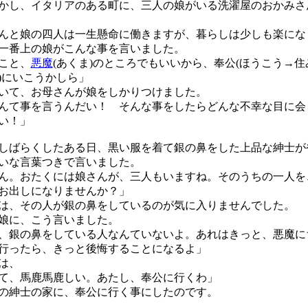
し、イタリアのある町に、三人の娘がいる洗濯屋のおかみさ
と娘の四人は一生懸命に働きますが、暮らしは少しも楽にな
一番上の娘がこんな事を言いました。
こと、
悪魔
(あくま)のところでもいいから、奉公(ほうこう→
)にいこうかしら」
て、お母さんが娘をしかりつけました。
んて事を言うんだい！ そんな事をしたらどんな不幸な目に会
い！」
ばらくしたある日、黒い服を着て銀の鼻をした上品な紳士が
いな言葉つきで言いました。
ん。おたくには娘さんが、三人もいますね。そのうちの一人を
お出しになりませんか？」
、その人が銀の鼻をしているのが気に入りませんでした。
娘に、こう言いました。
、銀の鼻をしている人なんていないよ。あれはきっと、悪魔に
行ったら、きっと後悔することになるよ」
は、
て、馬鹿馬鹿しい。あたし、奉公に行くわ」
の紳士の家に、奉公に行く事にしたのです。