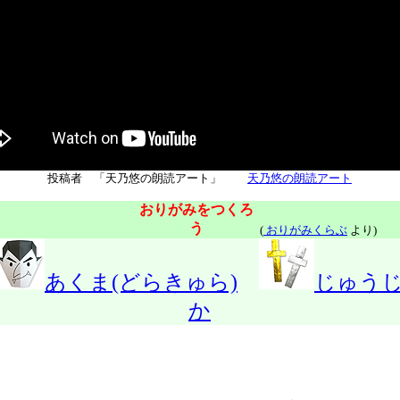
投稿者 「天乃悠の朗読アート」
天乃悠の朗読アート
おりがみをつくろ
う
(
おりがみくらぶ
より)
あくま(どらきゅら)
じゅう
か