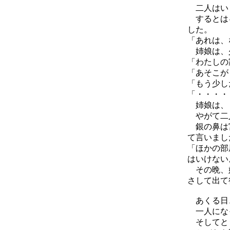
二人はいく
するとはる
した。
「あれは、
姉娘は、
「わたしの
「あそこが
「もう少し
「・・・・
姉娘は、
やがて二人
銀の鼻は宮
て言いまし
「ほかの部
はいけない
その晩、娘
さして出て
あくる日
一人になっ
そしてとう