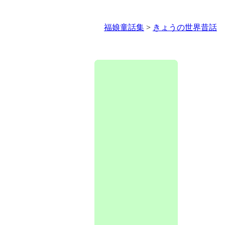
福娘童話集
>
きょうの世界昔話