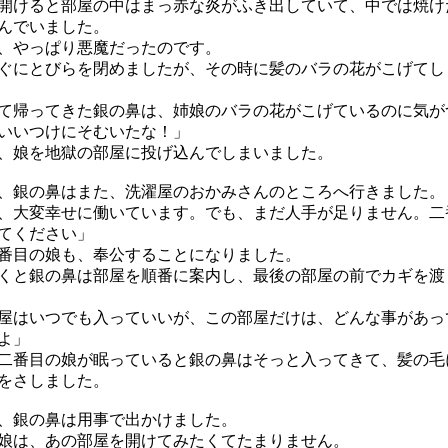
けると部屋の中はまっ赤な炎がふき出していて、中では焼け
んでいました。
、やっぱり悪魔だったのです。
にとびらを閉めましたが、その時に髪のバラの花がこげてし
帰ってきた銀の鼻は、姉娘のバラの花がこげているのに気が
いいつけにそむいたな！」
、娘を地獄の部屋に投げ込んでしまいました。
銀の鼻はまた、洗濯屋のおかみさんのところへ行きました。
、大変幸せに働いています。でも、まだ人手が足りません。二
てください」
目の娘も、奉公することになりました。
と銀の鼻は部屋を順番に案内し、最後の部屋の前でカギを渡
屋はいつでも入っていいが、この部屋だけは、どんな事があっ
よ」
番目の娘が眠っていると銀の鼻はそっと入ってきて、髪の毛
をさしました。
、銀の鼻は用事で出かけました。
は、あの部屋を開けてみたくてたまりません。