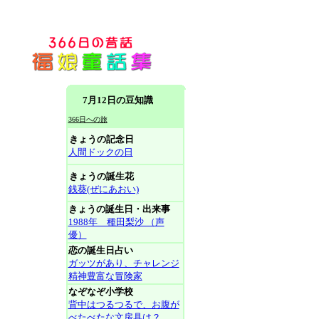
7月12日の豆知識
366日への旅
きょうの記念日
人間ドックの日
きょうの誕生花
銭葵(ぜにあおい)
きょうの誕生日・出来事
1988年 種田梨沙 （声
優）
恋の誕生日占い
ガッツがあり、チャレンジ
精神豊富な冒険家
なぞなぞ小学校
背中はつるつるで、お腹が
べたべたな文房具は？