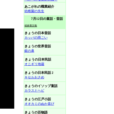
あこがれの職業紹介
幼稚園の先生
7月12日の童話・昔話
福娘童話集
きょうの日本昔話
カッパの雨ごい
きょうの世界昔話
銀の鼻
きょうの日本民話
オニギリ地蔵
きょうの日本民話 2
キセルおさめ
きょうのイソップ童話
カラスとヘビ
きょうの江戸小話
オオカミのぬか喜び
きょうの百物語