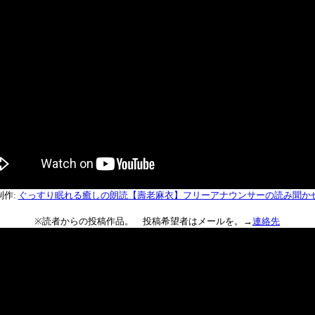
制作:
ぐっすり眠れる癒しの朗読【壽老麻衣】フリーアナウンサーの読み聞か
※読者からの投稿作品。 投稿希望者はメールを。→
連絡先