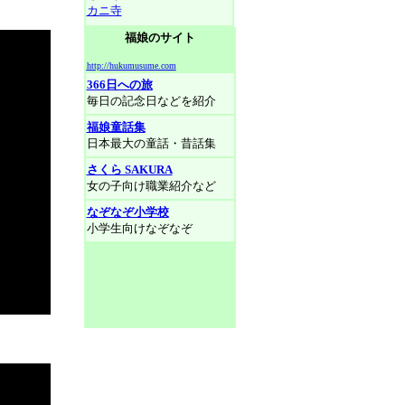
カニ寺
福娘のサイト
http://hukumusume.com
366日への旅
毎日の記念日などを紹介
福娘童話集
日本最大の童話・昔話集
さくら SAKURA
女の子向け職業紹介など
なぞなぞ小学校
小学生向けなぞなぞ