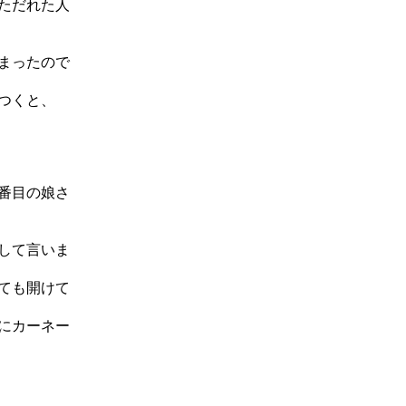
ただれた人
まったので
つくと、
番目の娘さ
して言いま
ても開けて
にカーネー