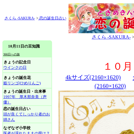
さくら -SAKURA-
>
恋の誕生日占い
さくら -SAKURA-
10月11日の豆知識
366日への旅
きょうの記念日
１０月
ウインクの日
4kサイズ(2160×1620)
きょうの誕生花
姫リンゴ(ひめりんご)
(2160×1620)
きょうの誕生日・出来事
1997年 厚木那奈美（声
優）
恋の誕生日占い
頭が良くてしっかり者のお
姉さん
なぞなぞ小学校
医者が濡れたままの県は？