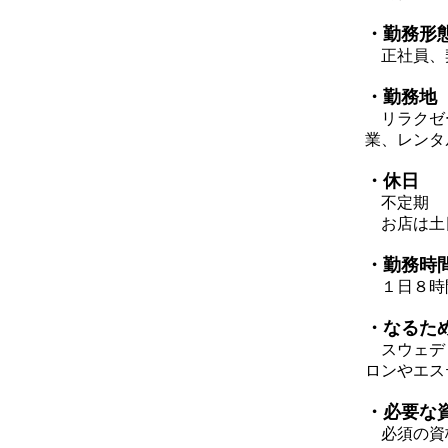
・勤務形
正社員、
・勤務地
リラクゼー
業、レンタ
・休日
不定期
お店は土日
・勤務時
１日８時
・なるた
スウェディ
ロンやエス
・必要な
必須の資格