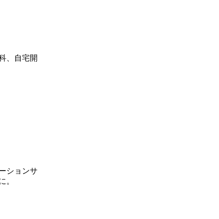
科、自宅開
ーションサ
に。