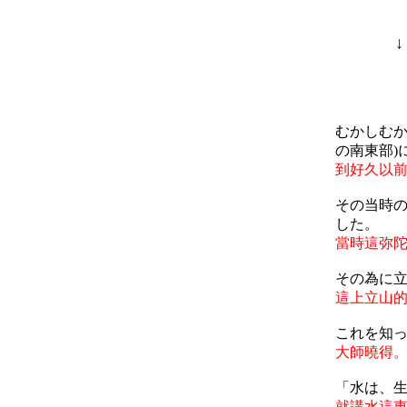
むかしむか
の南東部)
到好久以
その当時の
した。
當時這弥
その為に
這上立山
これを知
大師曉得
「水は、
就講水這