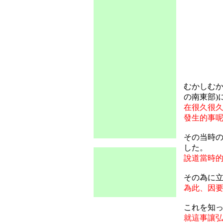
むかしむか
の南東部)
在很久很
發生的事
その当時の
した。
說道當時
その為に
為此、因
これを知
就這事讓