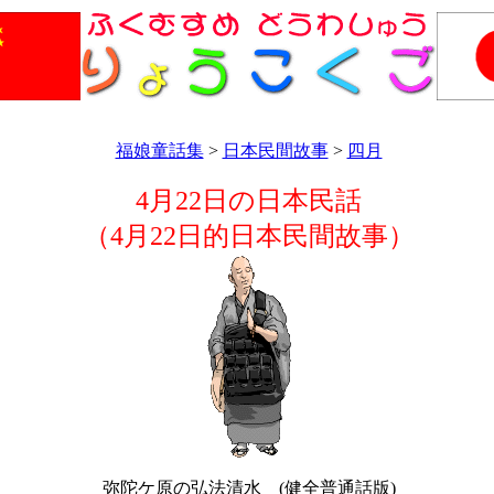
福娘童話集
>
日本民間故事
>
四月
4月22日の日本民話
（4月22日的日本民間故事）
弥陀ケ原の弘法清水 (健全普通話版)