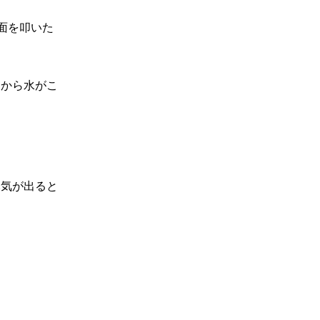
面を叩いた
こから水がこ
元気が出ると