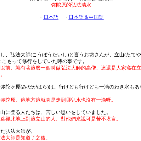
弥陀原的弘法清水
・
日本語
・
日本語＆中国語
し、弘法大師(こうぼうたいし)と言うお坊さんが、立山(たて
にこもって修行をしていた時の事です。
久以前、就有著這麼一個叫做弘法大師的高僧、這還是人家窩在
呢。
弥陀ヶ原(みだがはら)は、行けども行けども一滴のわき水もあ
的弥陀原、這地方這就真是走到哪兒水也沒有一滴呀。
立山に登る人たちは、苦しい思いをしていました。
要途徑此地上到這立山的人、對他們來說可是苦不堪言。
った弘法大師が、
弘法大師是知道了之後。