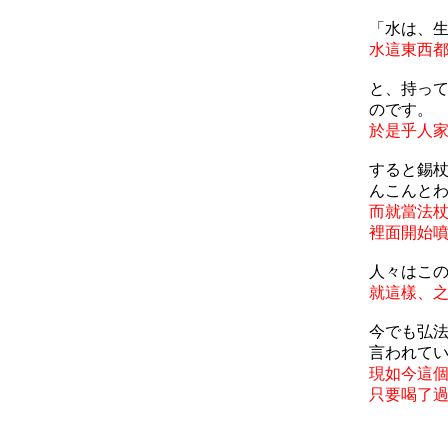
「水は、
水這東西
と、持って
のです。
於是乎人
すると錫
んこんと
而就當法
裡面開始
人々はこの
就這樣、
今でも弘
言われて
現如今這
只要喝了