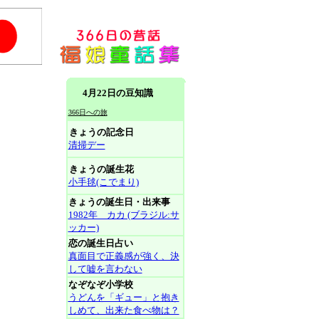
4月22日の豆知識
366日への旅
きょうの記念日
清掃デー
きょうの誕生花
小手毬(こでまり)
きょうの誕生日・出来事
1982年 カカ (ブラジル:サ
ッカー)
恋の誕生日占い
真面目で正義感が強く、決
して嘘を言わない
なぞなぞ小学校
うどんを「ギュー」と抱き
しめて、出来た食べ物は？