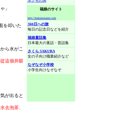
水グモの糸
じゃ」
福娘のサイト
。
http://hukumusume.com
366日への旅
面を叩いた
毎日の記念日などを紹介
福娘童話集
日本最大の童話・昔話集
こから水がこ
さくら SAKURA
女の子向け職業紹介など
就從這個井眼
なぞなぞ小学校
小学生向けなぞなぞ
元気が出ると
清水去泡茶、