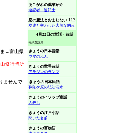
あこがれの職業紹介
速記者・速記士
113
恋の魔法とおまじない
友達と交わした大切な約束
4月22日の童話・昔話
福娘童話集
きょうの日本昔話
やま→富山県
ウマのふん
立山修行時所
きょうの世界昔話
アラジンのランプ
りませんで
きょうの日本民話
弥陀ケ原の弘法清水
きょうのイソップ童話
人殺し
きょうの江戸小話
聞いた名前
きょうの百物語