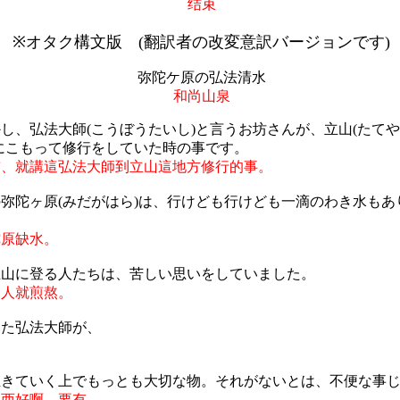
结束
↓ ※オタク構文版 (翻訳者の改変意訳バージョンです) 
弥陀ケ原の弘法清水
和尚山泉
し、弘法大師(こうぼうたいし)と言うお坊さんが、立山(たて
にこもって修行をしていた時の事です。
前、就講這弘法大師到立山這地方修行的事。
弥陀ヶ原(みだがはら)は、行けども行けども一滴のわき水もあ
陀原缺水。
立山に登る人たちは、苦しい思いをしていました。
的人就煎熬。
った弘法大師が、
。
生きていく上でもっとも大切な物。それがないとは、不便な事
東西好啊、要有。