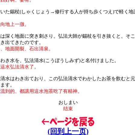
いた錫杖(しゃくじょう→修行する人が持ち歩くつえ)で軽く地
杖向地上一撴。
杖は深く地面に突き刺さり、弘法大師が錫杖を引き抜くと、そ
わき出てきたのです。
了、地面開裂、石出清泉。
わき水を、弘法清水(こうぼうしみず)と名付けました。
喊這水弘法清水了。
法清水はわき出ており、この弘法清水でわかしたお茶を飲むと
います。
還流到的、都講用這水泡茶吃了有精神。
おしまい
结束
(回到上一页)