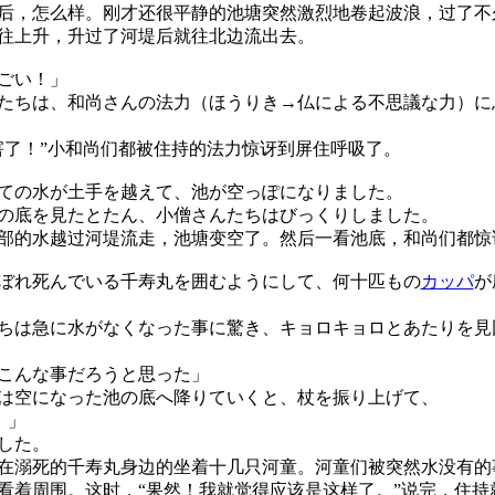
，怎么样。刚才还很平静的池塘突然激烈地卷起波浪，过了不
往上升，升过了河堤后就往北边流出去。
ごい！」
ちは、和尚さんの法力（ほうりき→仏による不思議な力）に
害了！”小和尚们都被住持的法力惊讶到屏住呼吸了。
の水が土手を越えて、池が空っぽになりました。
底を見たとたん、小僧さんたちはびっくりしました。
的水越过河堤流走，池塘变空了。然后一看池底，和尚们都惊
れ死んでいる千寿丸を囲むようにして、何十匹もの
カッパ
が
は急に水がなくなった事に驚き、キョロキョロとあたりを見
こんな事だろうと思った」
空になった池の底へ降りていくと、杖を振り上げて、
！」
した。
溺死的千寿丸身边的坐着十几只河童。河童们被突然水没有的
看着周围。这时，“果然！我就觉得应该是这样了。”说完，住持