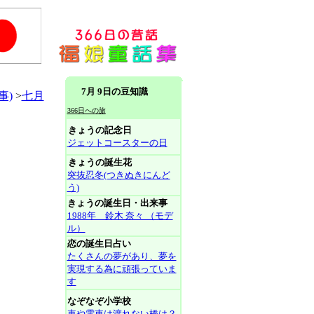
7月 9日の豆知識
事)
>
七月
366日への旅
きょうの記念日
ジェットコースターの日
きょうの誕生花
突抜忍冬(つきぬきにんど
う)
きょうの誕生日・出来事
1988年 鈴木 奈々 （モデ
ル）
恋の誕生日占い
たくさんの夢があり、夢を
実現する為に頑張っていま
す
なぞなぞ小学校
車や電車は渡れない橋は？