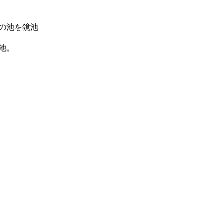
の池を鏡池
池。