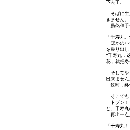
下去了。
そばに生え
きません。
虽然伸手去
「千寿丸、
ほかの小僧
を乗り出し
“千寿丸，
花，就把身
そしてやっ
出来ません
这时，终于
そこでも
ドブン！
と、千寿丸
再出一点点
「千寿丸！