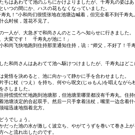
ちはあわてて池のふちにかけよりましたが、千寿丸の姿はあ
いつの間にか、ハスの花もなくなっていました。
千寿丸！”小和尚们很慌张地在池塘边喊着，但完全看不到千寿丸
什么时候，莲花不见了。
一人が、大急ぎで和尚さんのところへ知らせに行きました。
、大変です！ 千寿丸が池に！」
和尚飞快地跑到住持那里通知住持，说：“师父，不好了！千
た和尚さんはあわてて池へ駆けつけましたが、千寿丸はどこ
覚悟を決めると、池に向かって静かに手を合わせました。
手に杖（つえ）を持ち、何やら呪文(じゅもん)を唱えながら
をさしました。
持慌慌忙忙地跑到池塘那，但池塘里哪里都没有千寿丸。住持
着池塘淡定的合起双手。然后一只手拿着法杖，嘴里一边念着什
顶端迅速地指着北方。
どうでしょう。
だった池の水が激しく波立ち、やがてうずを巻いて巻き上が
方へと流れ出したのです。