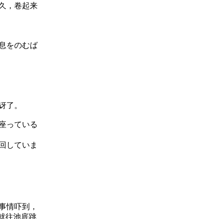
久，卷起来
息をのむば
讶了。
座っている
回していま
事情吓到，
就往池底跳