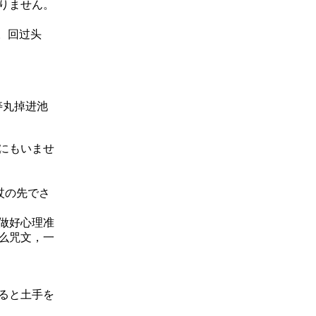
りません。
。回过头
寿丸掉进池
にもいませ
杖の先でさ
做好心理准
么咒文，一
ると土手を