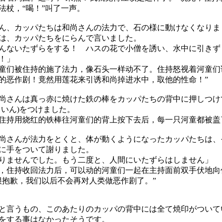
法杖，“喝！”叫了一声。
、カッパたちは和尚さんの法力で、石の様に動けなくなりま
は、カッパたちをにらんで言いました。
んないたずらをする！ ハスの花で小僧を誘い、水中に引きず
！」
们被住持的施了法力，像石头一样动不了。住持怒视着河童们
的恶作剧！竟然用莲花来引诱和尚掉进水中，取他的性命！”
さんは真っ赤に焼けた鉄の棒をカッパたちの背中に押しつけ
きいん)をつけました。
持用烧红的铁棒往河童们的背上按下去后，每一只河童都被盖
さんが法力をとくと、体が動くようになったカッパたちは、
に手をついて謝りました。
りませんでした。もう二度と、人間にいたずらはしません」
住持收回法力后，可以动的河童们一起在主持面前双手伏地向
很抱歉，我们以后不会再对人类做恶作剧了。”
言うもの、このあたりのカッパの背中には全て焼印がついて
をする事はなかったそうです。