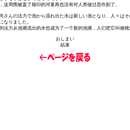
这周围被盖了烙印的河童再也没有对人类做过恶作剧了。
さんの法力で池から流れ出た水は新しい池となり、人々はそ
になりました。
法力从池塘流出的水也成为了一个新的池塘，人们把它叫做镜
おしまい
結束