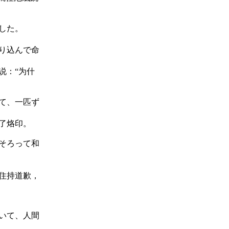
した。
り込んで命
说：“为什
て、一匹ず
了烙印。
そろって和
住持道歉，
いて、人間