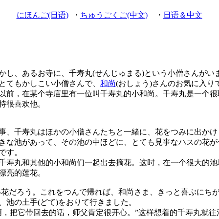
にほんご(日语)
・
ちゅうごくご(中文)
・
日语＆中文
し、あるお寺に、千寿丸(せんじゅまる)という小僧さんがい
とてもかしこい小僧さんで、
和尚
(おしょう)さんのお気に入り
前，在某个寺庙里有一位叫千寿丸的小和尚。千寿丸是一个很
持很喜欢他。
、千寿丸はほかの小僧さんたちと一緒に、花をつみに出かけ
な池があって、その池の中ほどに、とても見事なハスの花が
です。
寿丸和其他的小和尚们一起出去摘花。这时，在一个很大的池
漂亮的莲花。
い花だろう。これをつんで帰れば、和尚さま、きっと喜ぶにちが
池の土手(どて)をおりて行きました。
啊，把它带回去的话，师父肯定很开心。”这样想着的千寿丸就往