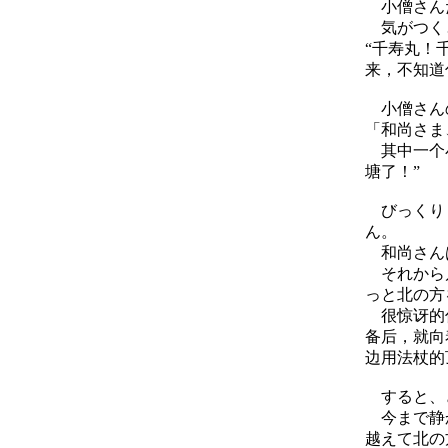
小僧さんた
気がつくと
“千寿丸！
来，不知道
小僧さんの
「和尚さま
其中一个小
塘了！”
びっくりし
ん。
和尚さんは
それから片
っと北の方
很惊讶的住
备后，就向
边用法杖的
すると、
今まで静か
越えて北の