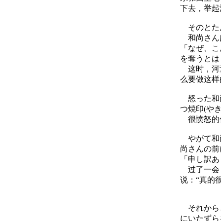
下去，举起
そのとたん
和尚さん
「なぜ、こ
を奪うとは
这时，河童
么要做这样
怒った和尚
つ焼印(や
很愤怒的住
やがて和尚
尚さんの前
「申し訳あ
过了一会，
说：“真的
それからと
にいたずら