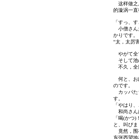
这样做之后
的漩涡一直
「すっ、す
小僧さんた
かりです。
“太，太厉
やがて全て
そして池の
不久，全部
何と、おぼ
のです。
カッパたち
す。
「やはり、
和尚さんは
「喝(かつ)
と、叫びま
竟然，围在
东张西望地