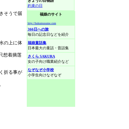
きょうの百物語
約束の日
きそうで届
福娘のサイト
http://hukumusume.com
366日への旅
毎日の記念日などを紹介
水の上に体
福娘童話集
日本最大の童話・昔話集
只想着摘莲
さくら SAKURA
女の子向け職業紹介など
なぞなぞ小学校
く折る事が
小学生向けなぞなぞ
。