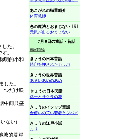
あこがれの職業紹介
体育教師
191
恋の魔法とおまじない
元気が出るおまじない
7月 9日の童話・昔話
ました。
福娘童話集
です。
きょうの日本昔話
聪明的小和
焼印を押されたカッパ
きょうの世界昔話
あまいあめのあめ
ました。
一つだけ咲
きょうの日本民話
彦一とサクラの花
塘中间只盛
きょうのイソップ童話
金使いの荒い若者とツバメ
いない)
きょうの江戸小話
まり
池塘的堤岸