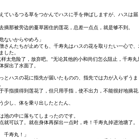
ているつる草をつかんでハスに手を伸ばしますが、ハスは届
摘那被旁边的蔓草困住的莲花，总差一点点，就是够不到。
危ないからやめろ」
さんたちが止めても、千寿丸はハスの花を取りたい一心で、
ました。
这样太危险了，放弃吧。”无论其他的小和尚们怎么阻止，千寿丸
体探出了水面了。
とハスの花に指先が届いたものの、指先では力が入らずうま
。
手指摸得到莲花了，但只用手指，使不出力，不能很好地摘花
う少し、体を乗り出したとたん、
は池の中に落ちてしまったのです。
就可以了。就在身体再探出一点时，咚！千寿丸掉进池塘了。
 千寿丸！」