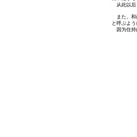
从此以后，
また、和尚
と呼ぶよう
因为住持的