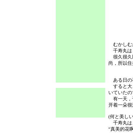
むかしむか
千寿丸は
很久很久以
尚，所以住
ある日の事
すると大き
いていたの
有一天，千
开着一朵很
(何と美し
千寿丸は、
“真美的花