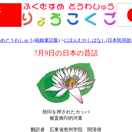
めどうわしゅう(福娘童話集)
>
にほんむかしばなし(日本民间故
7月9日の日本の昔話
焼印を押されたカッパ
被盖烙印的河童
翻訳者 広東省恵州学院 関清倩