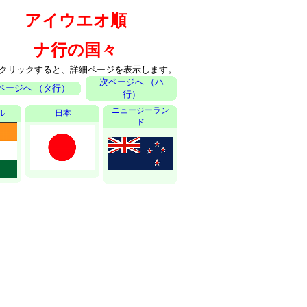
アイウエオ順
ナ行の国々
クリックすると、詳細ページを表示します。
次ページへ （ハ
ページへ （タ行）
行）
ニュージーラン
ル
日本
ド