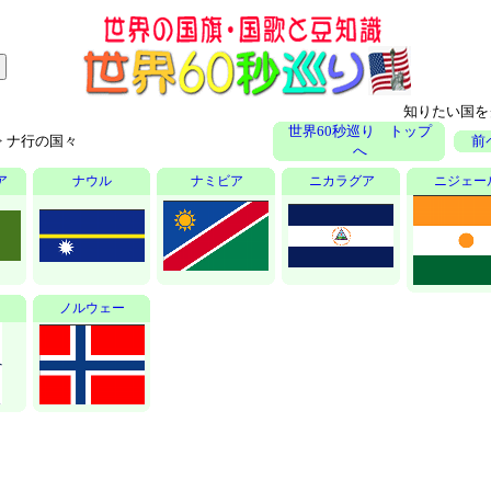
知りたい国を
世界60秒巡り トップ
>
ナ行の国々
前
へ
ア
ナウル
ナミビア
ニカラグア
ニジェー
ノルウェー