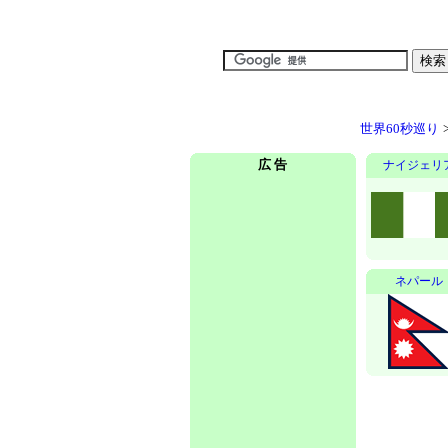
世界60秒巡り
広 告
ナイジェリ
ネパール