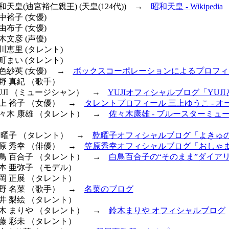
昭和天皇(迪宮裕仁親王) (天皇(124代)) →
昭和天皇 - Wikipedia
中裕子 (女優)
由布子 (女優)
木文彦 (声優)
相川恵里 (タレント)
室町まい (タレント)
一色紗英 (女優) →
ボックスコーポレーションによるプロフィ
矢野 真紀 （歌手）
YUJI （ミュージシャン） →
YUJIオフィシャルブログ「YUJ
三上 裕子 （女優） →
タレントプロフィール 三上ゆうこ - オ
 佐々木 康雄 （タレント） →
佐々木康雄 - ブルースターミュ
乾 曜子 （タレント） →
乾曜子オフィシャルブログ「よきゅ
笠原 秀幸 （俳優） →
笠原秀幸オフィシャルブログ「おしゃまb
 白鳥 百合子 （タレント） →
白鳥百合子の“そのまま”ダイア
榎本 亜弥子 （モデル）
菊岡 正展 （タレント）
西野 名菜 （歌手） →
名菜のブログ
新井 梨絵 （タレント）
 鈴木 まりや （タレント） →
鈴木まりや オフィシャルブログ
武藤 彩未 （タレント）