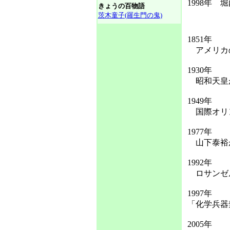
1998年
きょうの百物語
茨木童子(羅生門の鬼)
1851年
アメリカの
1930年
昭和天皇が
1949年
国際オリン
1977年
山下泰裕が
1992年
ロサンゼル
1997年
「化学兵器
2005年