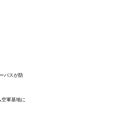
ーバスが防
ム空軍基地に