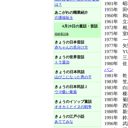
1901年 
は？
1955年 田
あこがれの職業紹介
1960年 和
介護福祉士
1961年 立
4月29日の童話・昔話
1972年 
1975年 
福娘童話集
1977年 
きょうの日本昔話
1977年 
赤ちゃんの見分け方
1977年 
きょうの世界昔話
1978年 
トラ退治
1980年
パン
きょうの日本民話
1981年 
山びこになった男の子
1983年 
きょうの日本民話 2
1983年
ウマ吸い膏薬
1985年 
1985年 
きょうのイソップ童話
1986年 
オオカミとイヌの戦争
1988年 
きょうの江戸小話
1991年
あててみな
1996年 