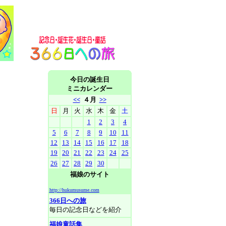
今日の誕生日
ミニカレンダー
<<
４月
>>
日
月
火
水
木
金
土
1
2
3
4
5
6
7
8
9
10
11
12
13
14
15
16
17
18
19
20
21
22
23
24
25
26
27
28
29
30
福娘のサイト
http://hukumusume.com
366日への旅
毎日の記念日などを紹介
福娘童話集