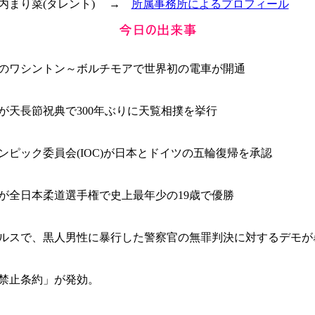
 堀内まり菜(タレント) →
所属事務所によるプロフィール
ワシントン～ボルチモアで世界初の電車が開通
天長節祝典で300年ぶりに天覧相撲を挙行
ピック委員会(IOC)が日本とドイツの五輪復帰を承認
全日本柔道選手権で史上最年少の19歳で優勝
スで、黒人男性に暴行した警察官の無罪判決に対するデモが
禁止条約」が発効。