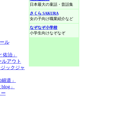
日本最大の童話・昔話集
さくら SAKURA
女の子向け職業紹介など
なぞなぞ小学校
小学生向けなぞなぞ
ール
Iと佑治」
ールアウト
ージックジャ
の細道」
log」
リー