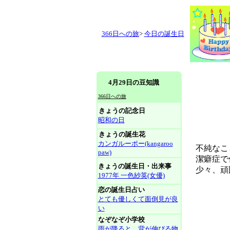
366日への旅
>
今日の誕生日
4月29日の豆知識
366日への旅
きょうの記念日
昭和の日
きょうの誕生花
カンガルーポー(kangaroo
不純なこ
paw)
潔癖症で
きょうの誕生日・出来事
少々、頑
1977年 一色紗英(女優)
恋の誕生日占い
とても優しくて面倒見が良
い
なぞなぞ小学校
雨が降ると、背が伸びる物