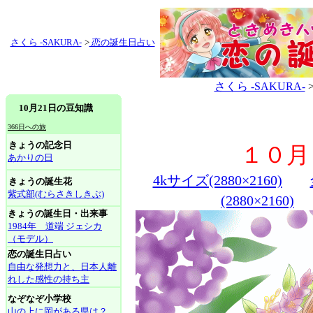
さくら -SAKURA-
>
恋の誕生日占い
さくら -SAKURA-
10月21日の豆知識
366日への旅
きょうの記念日
１０月
あかりの日
4kサイズ(2880×2160)
きょうの誕生花
紫式部(むらさきしきぶ)
(2880×2160)
きょうの誕生日・出来事
1984年 道端 ジェシカ
（モデル）
恋の誕生日占い
自由な発想力と、日本人離
れした感性の持ち主
なぞなぞ小学校
山の上に岡がある県は？