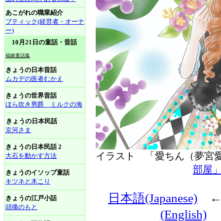
あこがれの職業紹介
ブティック(経営者・オーナ
ー)
10月21日の童話・昔話
福娘童話集
きょうの日本昔話
ムカデの医者むかえ
きょうの世界昔話
ほら吹き男爵 ミルクの海
きょうの日本民話
京河さま
きょうの日本民話 2
イラスト 「愛ちん（夢
大石を動かす方法
部屋
きょうのイソップ童話
キツネと木こり
日本語(Japanese)
きょうの江戸小話
頭痛のもと
(English)