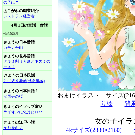
の子は？
あこがれの職業紹介
レストラン経営者
4月 1日の童話・昔話
福娘童話集
きょうの日本昔話
カチカチ山
きょうの世界昔話
クルミ割り人形とネズミの
王さま
きょうの日本民話
とげ抜き地蔵(延命地蔵)
きょうの日本民話 2
おまけイラスト サイズ(216
安国寺の桜
り絵
背
きょうのイソップ童話
ライオンに化けたロバ
女の子イラ
きょうの江戸小話
かわをむく
4kサイズ(2880×2160)