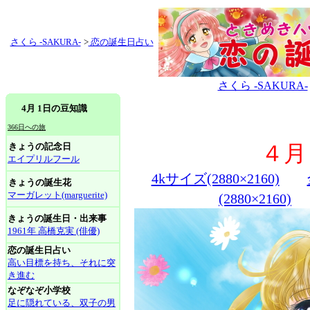
さくら -SAKURA-
>
恋の誕生日占い
さくら -SAKURA-
4月 1日の豆知識
366日への旅
きょうの記念日
４月
エイプリルフール
4kサイズ(2880×2160)
きょうの誕生花
マーガレット(marguerite)
(2880×2160)
きょうの誕生日・出来事
1961年 高橋克実 (俳優)
恋の誕生日占い
高い目標を持ち、それに突
き進む
なぞなぞ小学校
足に隠れている、双子の男