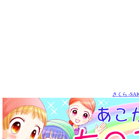
さくら -SA