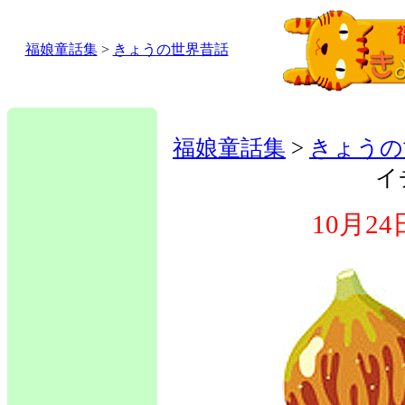
福娘童話集
>
きょうの世界昔話
福娘童話集
>
きょうの
イ
10月2