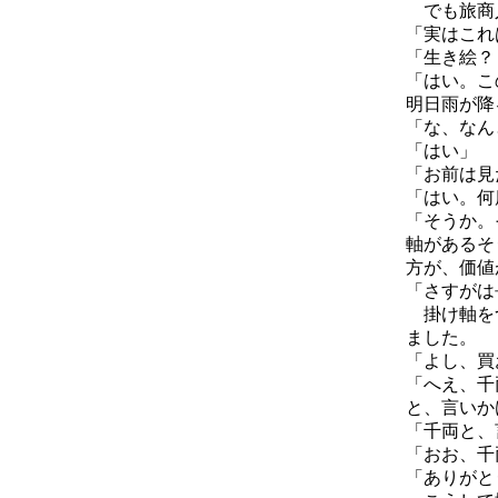
でも旅商
「実はこれ
「生き絵？
「はい。こ
明日雨が降
「な、なん
「はい」
「お前は見
「はい。何
「そうか。
軸があるそ
方が、価値
「さすがは
掛け軸をつ
ました。
「よし、買
「へえ、千
と、言いか
「千両と、
「おお、千
「ありがと