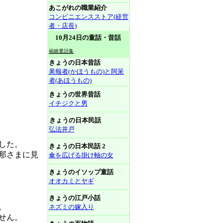
あこがれの職業紹介
コンビニエンスストア(経営
者・店長)
10月24日の童話・昔話
福娘童話集
きょうの日本昔話
果報者(かほうもの)と阿呆
者(あほうもの)
きょうの世界昔話
イチジクと男
きょうの日本民話
弘法井戸
した。
きょうの日本民話 2
那さまに見
傘を広げる掛け軸の女
きょうのイソップ童話
オオカミとヤギ
きょうの江戸小話
。
ネズミの嫁入り
せん。