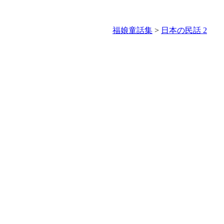
福娘童話集
>
日本の民話 2