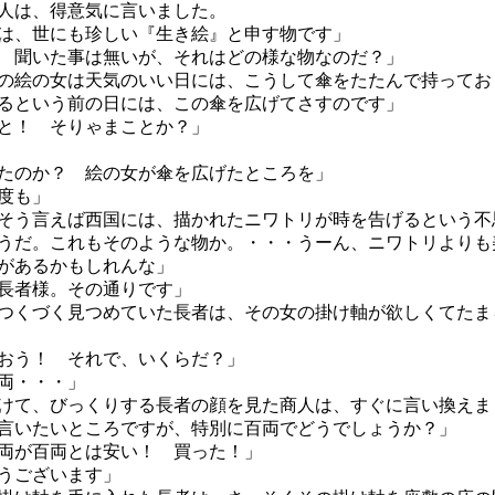
人は、得意気に言いました。
は、世にも珍しい『生き絵』と申す物です」
 聞いた事は無いが、それはどの様な物なのだ？」
の絵の女は天気のいい日には、こうして傘をたたんで持ってお
るという前の日には、この傘を広げてさすのです」
と！ そりゃまことか？」
たのか？ 絵の女が傘を広げたところを」
度も」
そう言えば西国には、描かれたニワトリが時を告げるという不
うだ。これもそのような物か。・・・うーん、ニワトリよりも
があるかもしれんな」
長者様。その通りです」
くづく見つめていた長者は、その女の掛け軸が欲しくてたま
おう！ それで、いくらだ？」
両・・・」
けて、びっくりする長者の顔を見た商人は、すぐに言い換えま
言いたいところですが、特別に百両でどうでしょうか？」
両が百両とは安い！ 買った！」
うございます」