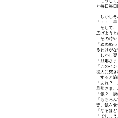
こうして掛
と毎日毎日
しかしそ
「・・・早
そして、よ
広げようと
その時やっ
「ぬぬぬっ
るわけがな
しかし翌日
「旦那さま
「このイン
役人に突き
すると旅
「あれ？ 
旦那さま。
「飯？ 掛
「もちろん
皆、飯を食
「なるほど
「でしょう