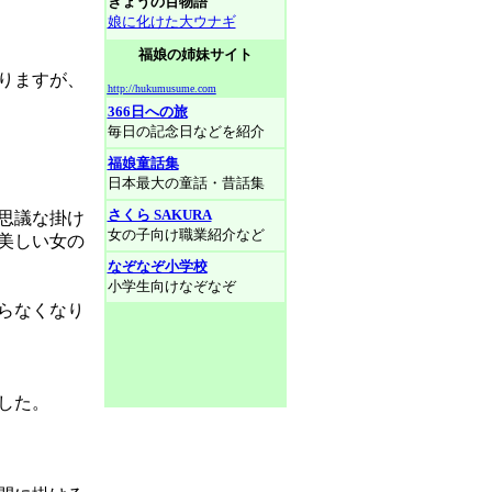
きょうの百物語
娘に化けた大ウナギ
福娘の姉妹サイト
りますが、
http://hukumusume.com
366日への旅
毎日の記念日などを紹介
福娘童話集
日本最大の童話・昔話集
さくら SAKURA
思議な掛け
女の子向け職業紹介など
美しい女の
なぞなぞ小学校
小学生向けなぞなぞ
らなくなり
した。