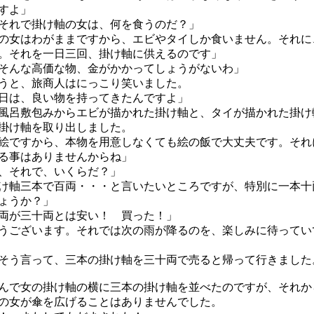
すよ」
それで掛け軸の女は、何を食うのだ？」
の女はわがままですから、エビやタイしか食いません。それに
。それを一日三回、掛け軸に供えるのです」
そんな高価な物、金がかかってしょうがないわ」
うと、旅商人はにっこり笑いました。
日は、良い物を持ってきたんですよ」
呂敷包みからエビが描かれた掛け軸と、タイが描かれた掛け
掛け軸を取り出しました。
絵ですから、本物を用意しなくても絵の飯で大丈夫です。それ
る事はありませんからね」
、それで、いくらだ？」
け軸三本で百両・・・と言いたいところですが、特別に一本十
ょうか？」
両が三十両とは安い！ 買った！」
うございます。それでは次の雨が降るのを、楽しみに待ってい
う言って、三本の掛け軸を三十両で売ると帰って行きました
で女の掛け軸の横に三本の掛け軸を並べたのですが、それか
の女が傘を広げることはありませんでした。