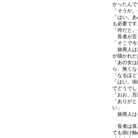
かったんで
「そうか。
「はい。あ
も必要です
「何だと。
長者が言
「そこで今
旅商人は風
が描かれた
「あの女は
ら、無くな
「なるほど
「はい。掛
でどうでし
「おお、百
「ありがと
い」
旅商人はそ
長者は喜ん
ても掛け軸