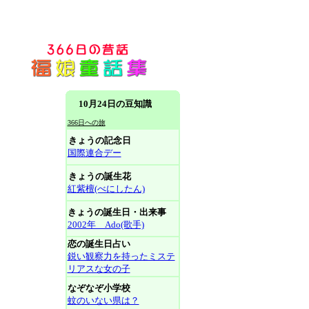
10月24日の豆知識
366日への旅
きょうの記念日
国際連合デー
きょうの誕生花
紅紫檀(べにしたん)
きょうの誕生日・出来事
2002年 Ado(歌手)
恋の誕生日占い
鋭い観察力を持ったミステ
リアスな女の子
なぞなぞ小学校
蚊のいない県は？