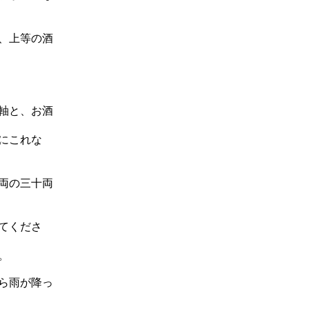
、上等の酒
軸と、お酒
にこれな
両の三十両
てくださ
。
ら雨が降っ