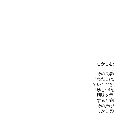
むかしむか
その長者の
「わたしは
ていただき
「珍しい物
興味を示し
すると旅商
その掛け軸
しかし長者