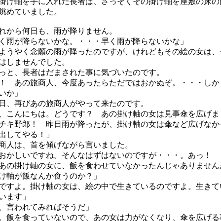
け軸を手に入れた長者は、さっそくその掛け軸を座敷の床の
眺めていました。
れから何日も、雨が降りません。
く雨が降らないかな。・・・早く雨が降らないかな」
うやく念願の雨が降ったのですが、けれどもその絵の女は、
はしませんでした。
と、長者はだまされた事に気づいたのです。
！ あの旅商人、今度あったらただではおかぬぞ。・・・しか
いか」
、再びあの旅商人がやって来たのです。
、こんにちは。どうです？ あの掛け軸の女は見事傘を広げま
チキ野郎！ 昨日雨が降ったが、掛け軸の女は傘など広げな
出してやる！」
商人は、首を傾げながら言いました。
おかしいですね。そんなはずはないのですが・・・。あっ！ 
あの掛け軸の女に、飯を食わせていなかったんじゃありません
け軸が飯なんか食うのか？」
ですよ。掛け軸の女は、絵の中で生きているのですよ。生きて
います」
、言われてみればそうだ」
。飯を食っていないので、あの女は力がなくなり、傘を広げる