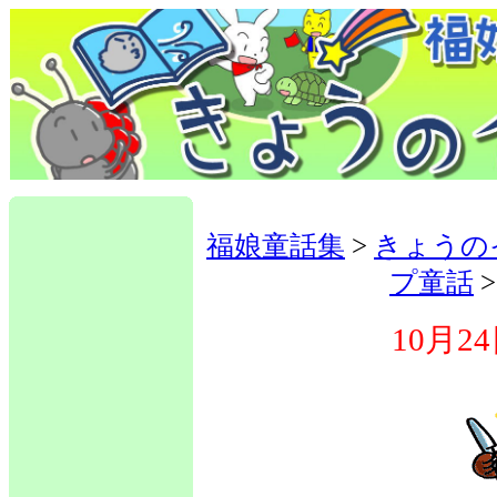
福娘童話集
>
きょうの
プ童話
10月2