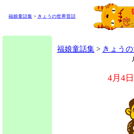
福娘童話集
>
きょうの世界昔話
福娘童話集
>
きょうの
4月4