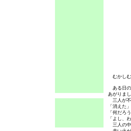
むかしむ
ある日の
あがりま
三人が不
「消えた
「何だろ
「よし、
三人の中
赤い火が