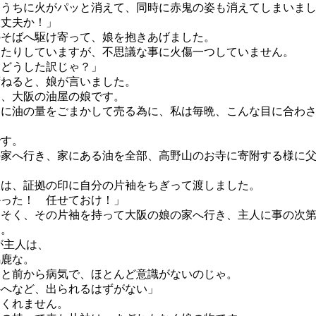
うちに火がパッと消えて、同時に赤鬼の姿も消えてしまいまし
大丈夫か！」
そばへ駆け寄って、娘を抱きあげました。
たりしていますが、不思議な事に火傷一つしていません。
、どうした訳じゃ？」
ねると、娘が言いました。
は、大阪の油屋の娘です。
に油の量をごまかして売る為に、私は毎晩、こんな目に合わさ
す。
家へ行き、家にある油を全部、高野山のお寺に寄附する様に父
は、証拠の印に自分の片袖をちぎって渡しました。
かった！ 任せておけ！」
そく、その片袖を持って大阪の娘の家へ行き、主人に事の次第
す。
主人は、
馬鹿な。
と前から病気で、ほとんど意識がないのじゃ。
へなど、出られるはずがない」
てくれません。