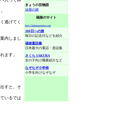
きょうの百物語
油屋の娘
？」
福娘のサイト
早く逃げてく
http://hukumusume.com
366日への旅
毎日の記念日などを紹介
案内しまし
福娘童話集
日本最大の童話・昔話集
されます」
さくら SAKURA
女の子向け職業紹介など
なぞなぞ小学校
小学生向けなぞなぞ
出すと、そ
ているでは