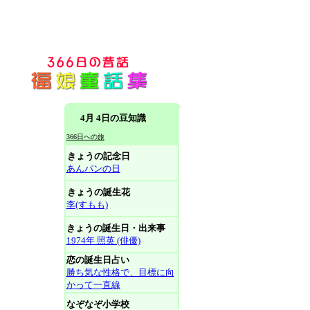
4月 4日の豆知識
366日への旅
きょうの記念日
あんパンの日
きょうの誕生花
李(すもも)
きょうの誕生日・出来事
1974年 照英 (俳優)
恋の誕生日占い
勝ち気な性格で、目標に向
かって一直線
なぞなぞ小学校