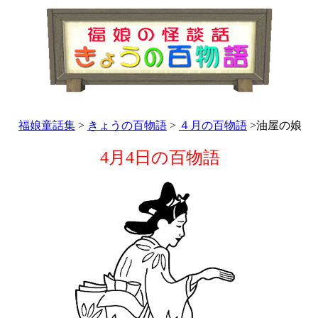
福娘童話集
>
きょうの百物語
>
４月の百物語
>油屋の娘
4月4日の百物語