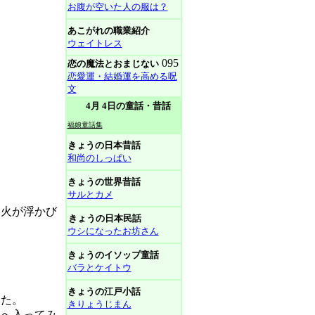
お腹が空いた人の服は？
あこがれの職業紹介
ウェイトレス
095
恋の魔法とおまじない
恋愛運・結婚運を高める呪
文
4月 4日の童話・昔話
福娘童話集
きょうの日本昔話
和尚のしっぱい
きょうの世界昔話
サルとカメ
火が浮かび
きょうの日本民話
ウシになったお坊さん
きょうのイソップ童話
バラとケイトウ
きょうの江戸小話
た。
きりょうじまん
へ入ってみ