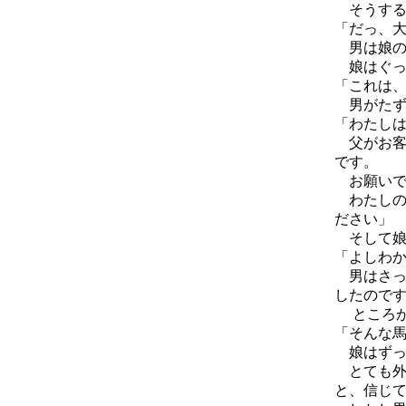
そうする
「だっ、
男は娘の
娘はぐっ
「これは
男がたず
「わたし
父がお客
です。
お願いで
わたしの
ださい」
そして娘
「よしわ
男はさっ
したので
ところが
「そんな
娘はずっ
とても外
と、信じ