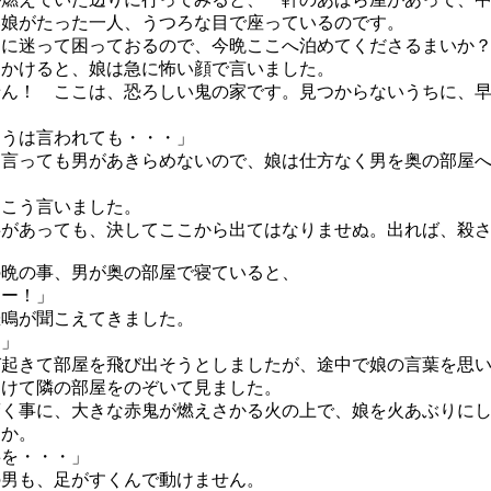
い娘がたった一人、うつろな目で座っているのです。
道に迷って困っておるので、今晩ここへ泊めてくださるまいか
かけると、娘は急に怖い顔で言いました。
せん！ ここは、恐ろしい鬼の家です。見つからないうちに、
」
そうは言われても・・・」
言っても男があきらめないので、娘は仕方なく男を奥の部屋へ
こう言いました。
事があっても、決してここから出てはなりませぬ。出れば、殺
晩の事、男が奥の部屋で寝ていると、
ーー！」
悲鳴が聞こえてきました。
！」
起きて部屋を飛び出そうとしましたが、途中で娘の言葉を思い
開けて隣の部屋をのぞいて見ました。
く事に、大きな赤鬼が燃えさかる火の上で、娘を火あぶりにし
んか。
事を・・・」
男も、足がすくんで動けません。