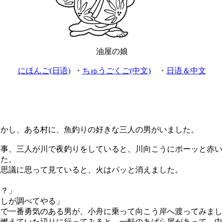
油屋の娘
にほんご(日语)
・
ちゅうごくご(中文)
・
日语＆中文
かし、ある村に、魚釣りの好きな三人の男がいました。
事、三人が川で夜釣りをしていると、川向こうにボーッと赤い
した。
思議に思って見ていると、火はパッと消えました。
」
う？」
わしが調べてやる」
で一番勇気のある男が、小舟に乗って向こう岸へ渡ってみまし
燃えていた辺りに行ってみると、一軒のあばら屋があって、中