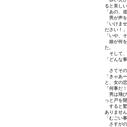
ると美し
「あの、
男が声を
「いけま
ださい！
「いや、
娘が何を
た。
そして、
「どんな
さてその
「きゃあ
と、女の
「何事だ
男は飛び
っと戸を
すると驚
ありませ
「むごい
さすがの