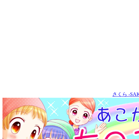
さくら -SA